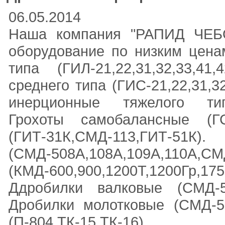
06.05.2014
Наша компания "РАПИД ЧЕБО
оборудование по низким цен
типа (ГИЛ-21,22,31,32,33,41,
среднего типа (ГИС-21,22,31,32
инерционные тяжелого типа (
Грохоты самобалансные (ГС
(ГИТ-31К,СМД-113,
(СМД-508А,108А,109А,110А,С
(КМД-600,900,1200Т,1200Гр,175
Ддробилки валковые (СМД-5
Дробилки молотковые (СМД-50
(П-804,ТК-15,ТК