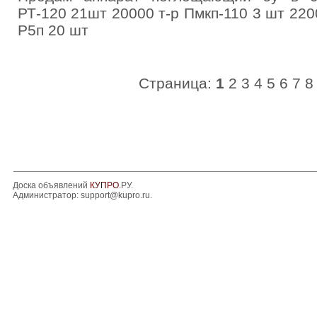
РТ-120 21шт 20000 т-р Пмкп-110 3 шт 220
Р5п 20 шт
Страница:
1
2
3
4
5
6
7
8
Доска объявлений
КУПРО
.РУ.
Администратор:
support@kupro.ru
.