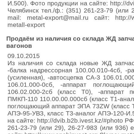
И.500). Фото продукции на сайте: http://dvi
Челябинск тел./ф.: (351) 261-23-79 (или 2
mail: metal-export@mail.ru сайт: http:/
metall-export
Продаём из наличия со склада ЖД запч
вагонов
09.10.2015
Из наличия со склада новые ЖД запчас
-балка надрессорная 100.00.010-4сб, -р
(усиленная), -автосцепка СА-3 106.01.00
106.01.000-0сб, -аппарат поглощающ
106.02.000-2сб (класс Т0), -аппарат
ПМКП-110 110.00.00.000сб (класс Т1-анал
поглощающий аппарат ЭПА 73ZW (класс T
АПЭ-95-УВЗ, класс T3-аналог АПЭ-120-И.5
на сайте: http://dvib.b2b.ivest.kz/#photo РФ
261-23-79 (или 29), 26-27-983 (или 936) e