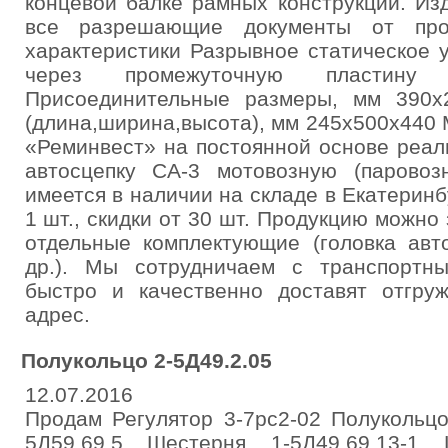
концевой балке рамных конструкций. Из
все разрешающие документы от прои
характеристики Разрывное статическое 
через промежуточную пластин
Присоединительные размеры, мм 390х
(длина,ширина,высота), мм 245х500х440 
«Реминвест» на постоянной основе реал
автосцепку СА-3 мотовозную (паровозн
имеется в наличии на складе в Екатерин
1 шт., скидки от 30 шт. Продукцию можно з
отдельные комплектующие (головка авто
др.). Мы сотрудничаем с транспортн
быстро и качественно доставят отгр
адрес.
Полукольцо 2-5Д49.2.05
12.07.2016
Продам Регулятор 3-7рс2-02 Полукольцо
5Д59.69.5 Шестерня 1-5Д49.69.13-1 