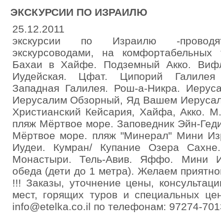
ЭКСКУРСИИ ПО ИЗРАИЛЮ
25.12.2011
экскурсии по Израилю -проводят
экскурсоводами, на комфортабельных т
Бахаи в Хайфе. Подземный Акко. Виф
Иудейская. Цфат. Ципорий Галилея 
Западная Галилея. Рош-а-Никра. Иеруса
Иерусалим Обзорный, Яд Вашем Иеруса
Христианский Кейсария, Хайфа, Акко. М.
пляж Мёртвое море. Заповедник Эйн-Гед
Мёртвое море. пляж "Минерал" Мини Из
Иудеи. Кумран/ Купание Озера Сахне
Монастыри. Тель-Авив. Яффо. Мини И
обеда (дети до 1 метра). Желаем приятно
!!! Заказы, уточнение цены, консульта
мест, горящих туров и специальных цен
info@etelka.co.il по телефонам: 97274-70