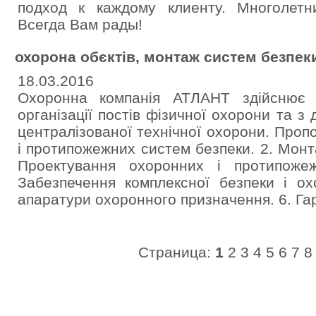
подход к каждому клиенту. Многолетн
Всегда Вам рады!
охорона обєктів, монтаж систем безпек
18.03.2016
Охоронна компанія АТЛАНТ здійснює 
організації постів фізичної охорони та з
централізованої технічної охорони. Проп
і протипожежних систем безпеки. 2. Монт
Проектування охоронних і протипоже
Забезпечення комплексної безпеки і ох
апаратури охоронного призначення. 6. Гар
Страница:
1
2
3
4
5
6
7
8