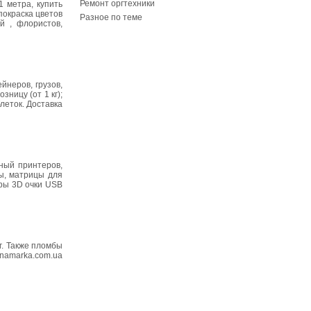
Ремонт оргтехники
 метра, купить
покраска цветов
Разное по теме
й , флористов,
неров, грузов,
зницу (от 1 кг);
леток. Доставка
ный принтеров,
ы, матрицы для
оры 3D очки USB
г. Также пломбы
namarka.com.ua