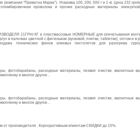
омпания "Приватна Марка"). Упаковка 100, 200, 500 г и 1 кг. Цена 232 грн/к
 пломбировочная проволока и прочие расходные материалы. www.privat
ЗВОДЕЛЯ 21ГРН/ КГ и пластмассовые НОМЕРНЫЕ для опечатывания контей
ч в палочках цветной с фитильком (кусковой, плитки, таблетки), оптом и в ро
родажа технических фенов клиевых пистолетов для разогрева сургу
ры, фотобарабаны, расходные материалы, лезвия очистки, магнитные ва
рмопленку и многое другое...
ры, фотобарабаны, расходные материалы, лезвия очистки, магнитные ва
рмопленку и многое другое...
м от производителя . Корпоративным клиентам СКИДКИ до 15%.