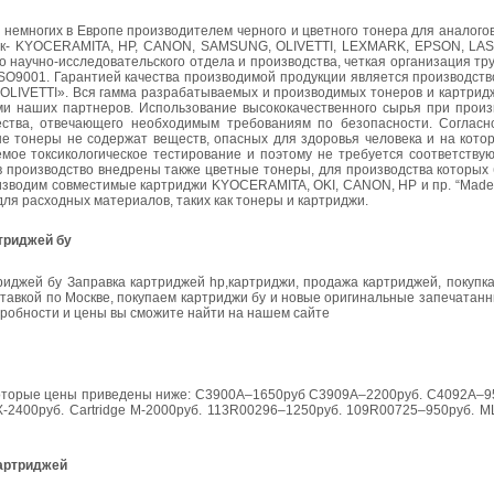
 немногих в Европе производителем черного и цветного тонера для аналог
рок- KYOCERAMITA, HP, CANON, SAMSUNG, OLIVETTI, LEXMARK, EPSON, LA
 научно-исследовательского отдела и производства, четкая организация тр
SO9001. Гарантией качества производимой продукции является производств
 «OLIVETTI». Вся гамма разрабатываемых и производимых тонеров и картрид
и наших партнеров. Использование высококачественного сырья при произ
чества, отвечающего необходимым требованиям по безопасности. Соглас
тонеры не содержат веществ, опасных для здоровья человека и на кото
мое токсикологическое тестирование и поэтому не требуется соответствую
 в производство внедрены также цветные тонеры, для производства которы
зводим совместимые картриджи KYOCERAMITA, ОKI, CANON, НР и пр. “Made in
для расходных материалов, таких как тонеры и картриджи.
триджей бу
риджей бу Заправка картриджей hp,картриджи, продажа картриджей, покупк
тавкой по Москве, покупаем картриджи бу и новые оригинальные запечатан
дробности и цены вы сможите найти на нашем сайте
екоторые цены приведены ниже: С3900А–1650руб C3909A–2200pуб. С4092А–9
-2400руб. Cartridge M-2000pуб. 113R00296–1250pуб. 109R00725–950pуб. M
картриджей