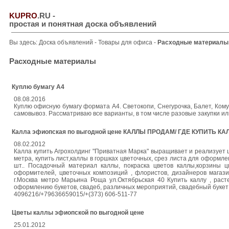
KUPRO
.RU
-
простая и понятная доска объявлений
Вы здесь:
Доска объявлений
-
Товары для офиса
-
Расходные материалы
Расходные материалы
Куплю бумагу А4
08.08.2016
Куплю офисную бумагу формата А4. Светокопи, Снегурочка, Балет, Комус
самовывоз. Рассматриваю все варианты, в том числе разовые закупки и
Калла эфиопская по выгодной цене КАЛЛЫ ПРОДАМ/ ГДЕ КУПИТ
08.02.2012
Калла купить Агрохолдинг "Приватная Марка" выращивает и реализует ц
метра, купить лист,каллы в горшках цветочных, срез листа для оформле
шт.. Посадочный материал каллы, покраска цветов каллы,корзины ц
оформителей, цветочных композиций , флористов, дизайнеров магази
г.Москва метро Марьина Роща ул.Октябрьская 40 Купить каллу , раст
оформлению букетов, свадеб, различных мероприятий, свадебный букет и
4096216/+79636659015/+(373) 606-511-77
Цветы каллы эфиопской по выгодной цене
25.01.2012