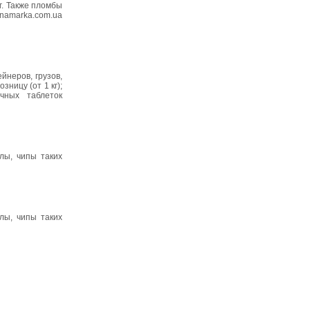
г. Также пломбы
namarka.com.ua
неров, грузов,
зницу (от 1 кг);
чных таблеток
лы, чипы таких
лы, чипы таких