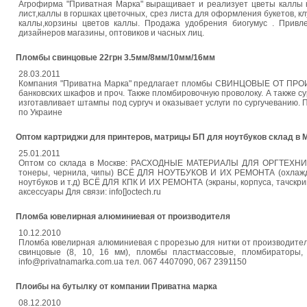
Агрофирма "Приватная Марка" выращивает и реализует цветы каллы ку
лист,каллы в горшках цветочных, срез листа для оформления букетов, к
каллы,корзины цветов каллы. Продажа удобрения биогумус . Привле
дизайнеров магазины, оптовиков и часных лиц.
Пломбы свинцовые 22грн 3.5мм/8мм/10мм/16мм
28.03.2011
Компания "Приватна Марка" предлагает пломбы СВИНЦОВЫЕ ОТ ПРОИ
банковских шкафов и проч. Также пломбировочную проволоку. А также сургу
изготавливает штампы под сургуч и оказывает услуги по сургучеванию. 
по Украине
Оптом картриджи для принтеров, матрицы БП для ноутбуков склад в 
25.01.2011
Оптом со склада в Москве: РАСХОДНЫЕ МАТЕРИАЛЫ ДЛЯ ОРГТЕХНИКИ 
тонеры, чернила, чипы) ВСЁ ДЛЯ НОУТБУКОВ И ИХ РЕМОНТА (охлаждаю
ноутбуков и т.д) ВСЁ ДЛЯ КПК И ИХ РЕМОНТА (экраны, корпуса, тачскр
аксессуары Для связи: info[]octech.ru
Пломба ювелирная алюминиевая от производителя
10.12.2010
Пломба ювелирная алюминиевая с прорезью для нитки от производителя (к
свинцовые (8, 10, 16 мм), пломбы пластмассовые, пломбираторы,
info@privatnamarka.com.ua тел. 067 4407090, 067 2391150
Плоибы на бутылку от компании Приватна марка
08.12.2010