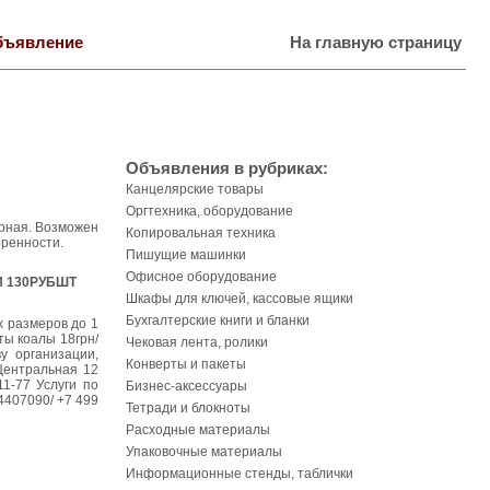
бъявление
На главную страницу
Объявления в рубриках:
Канцелярские товары
Оргтехника, оборудование
орная. Возможен
Копировальная техника
оренности.
Пишущие машинки
Офисное оборудование
И 130РУБШТ
Шкафы для ключей, кассовые ящики
Бухгалтерские книги и бланки
х размеров до 1
ты коалы 18грн/
Чековая лента, ролики
у организации,
Конверты и пакеты
Центральная 12
1-77 Услуги по
Бизнес-аксессуары
4407090/ +7 499
Тетради и блокноты
Расходные материалы
Упаковочные материалы
Информационные стенды, таблички