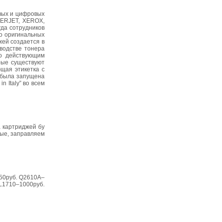
овых и цифровых
SERJET, XEROX,
уда сотрудников
о оригинальных
жей создается в
водстве тонера
но действующим
рые существуют
щая этикетка с
х была запущена
 Italy” во всем
а картриджей бу
ные, заправляем
50руб. Q2610A–
L1710–1000pуб.