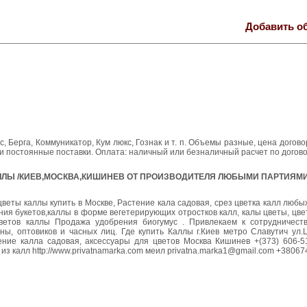
Добавить о
, Берга, Коммуникатор, Кум люкс, Гознак и т. п. Объемы разные, цена догов
ли постоянные поставки. Оплата: наличный или безналичный расчет по догов
Ь КАЛЛЫ /КИЕВ,МОСКВА,КИШИНЕВ ОТ ПРОИЗВОДИТЕЛЯ ЛЮБЫМИ ПАРТИЯМ
веты каллы купить в Москве, Растение кала садовая, срез цветка калл любы
ния букетов,каллы в форме вегетерирующих отростков калл, калы цветы, цве
ветов каллы Продажа удобрения биогумус . Привлекаем к сотрудничеств
ны, оптовиков и часных лиц. Где купить Каллы г.Киев метро Славутич ул.
ение калла садовая, аксессуары для цветов Москва Кишинев +(373) 606-51
з калл http://www.privatnamarka.com меил privatna.marka1@gmail.com +38067