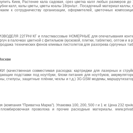
пить Киев, Растение кала садовая, срез цветка калл любых размеров до 1
лубни калл, калы цветы, цветы коалы 18грн/шт.. Посадочный материал каллы, 
каем к сотрудничеству организации, оформителей, цветочных композици
ЗВОДЕЛЯ 22ГРН/ КГ и пластмассовые НОМЕРНЫЕ для опечатывания контей
ч в палочках цветной с фитильком (кусковой, плитки, таблетки), оптом и в ро
Продажа технических фенов клиевых пистолетов для разогрева сургучных таб
Москве
(качественная совместимая расходка: картриджи для лазерных и струй
щие подставки под ноутбуки, блоки питания для ноутбуков, аккумулятор
ины, стилусы, защитные плёнки, чехлы и т.д.) 3G GSM модемы, маршрутизат
омпания "Приватна Марка"). Упаковка 100, 200, 500 г и 1 кг. Цена 232 грн/к
 пломбировочная проволока и прочие расходные материалы. www.privat