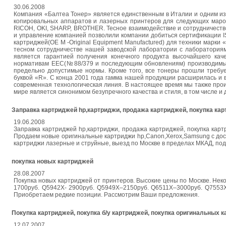
30.06.2008
Компания «Балтеа Тонер» является единственным в Италии и одним из
копировальных аппаратов и лазерных принтеров для следующих ма
RICOH, OKI, SHARP, BROTHER. Тесное взаимодействие и сотрудничество
и управление компанией позволили компании добиться сертификации I
картриджей(ОE M -Original Equipment Manufactured) для техники марки
тесном сотрудничестве нашей заводской лаборатории с лабораториям
является гарантией получения конечного продукта высочайшего ка
нормативам ЕЕС(№88/379 и последующим обновлениям) производимые 
предельно допустимые нормы. Кроме того, все тонеры прошли требуе
буквой «R». С конца 2001 года гамма нашей продукции расширилась и
современная технологическая линия. В настоящее время мы также прои
мире является синонимом безупречного качества и стиля, в том числе и 
Заправка картриджей hp,картриджи, продажа картриджей, покупка кар
19.06.2008
Заправка картриджей hp,картриджи, продажа картриджей, покупка карт
Продаем новые оригинальные картриджи hp,Canon,Xerox,Samsung с дос
картриджи лазерные и струйные, выезд по Москве в пределах МКАД, по
покупка новых картриджей
28.08.2007
Покупка новых картриджей от принтеров. Высокие цены по Москве. Н
1700pуб. Q5942X- 2900pуб. Q5949X–2150pуб. Q6511X–3000pуб. Q7553X
Приобретаем редкие позиции. Рассмотрим Ваши предложения.
Покупка картриджей, покупка б/у картриджей, покупка оригинальных 
12.07.2007