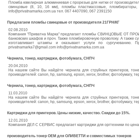
Пломба ювелирная алюминиевая с прорезью для нитки от производителя (к
свинцовые (8, 10, 16 мм), пломбы пластмассовые, пломбираторы,
info@privatnamarka.com.ua тел. 067 4407090, 067 2391150
Предлагаем пломбы свинцовые от производителя 21ГРН/КГ
02.08.2010
Компания "Приватна Марка" предлагает пломбы СВИНЦОВЫЕ ОТ ПРОИ
банковских шкафов и проч. Также пломбировочную проволоку. А также сургу
изготавливает штампы и оказывает услуги по сургучеванию. П
privatnamarka7@gmail.com info@privatnamarka.com.ua
Чернила, тонер, картриджи, фотобумага, СНПЧ
20.04.2010
На нашем сайте Вы найдёте чернила для струйных принтеров, тоне
проиводителей: canon, hp, samsung, epson, xerox, brother, фотобумагу, те
Чернила, тонер, картриджи, фотобумага, СНПЧ
11.03.2010
На нашем сайте Вы найдёте чернила для струйных принтеров, тоне
проиводителей: canon, hp, samsung, epson, xerox, brother, фотобумагу, те
Картриджи для принтеров. Цены низкие, качество. Скидки до 15%.
12.01.2010
Компания ДЕЛ С СЕРВИС предлагает картриджи для оргтехники по цена
производитель тонер ОЕМ для ОЛИВЕТТИ и совместимых тонеров