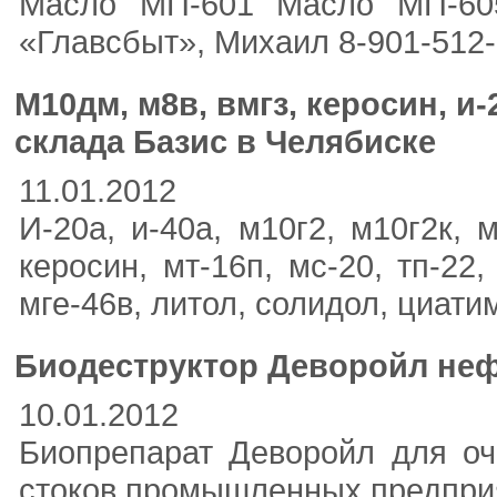
Масло МП-601 Масло МП-60
«Главсбыт», Михаил 8-901-512-
М10дм, м8в, вмгз, керосин, и-
склада Базис в Челябиске
11.01.2012
И-20а, и-40а, м10г2, м10г2к, 
керосин, мт-16п, мс-20, тп-22, 
мге-46в, литол, солидол, циати
Биодеструктор Деворойл неф
10.01.2012
Биопрепарат Деворойл для оч
стоков промышленных предприя