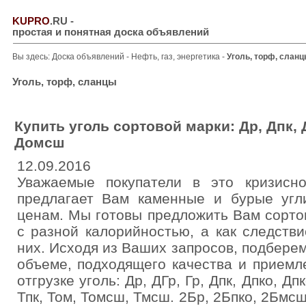
KUPRO
.RU
-
простая и понятная доска объявлений
Вы здесь:
Доска объявлений
-
Нефть, газ, энергетика
-
Уголь, торф, слан
Уголь, торф, сланцы
Купить уголь сортовой марки: Др, Дпк, 
Домсш
12.09.2016
Уважаемые покупатели в это кризисн
предлагает Вам каменные и бурые уг
ценам. Мы готовы предложить Вам сорто
с разной калорийностью, а как следств
них. Исходя из Ваших запросов, подбере
объеме, подходящего качества и приемл
отгрузке уголь: Др, ДГр, Гр, Дпк, Дпко, Д
Тпк, Том, Томсш, Тмсш. 2Бр, 2Бпко, 2Бмс