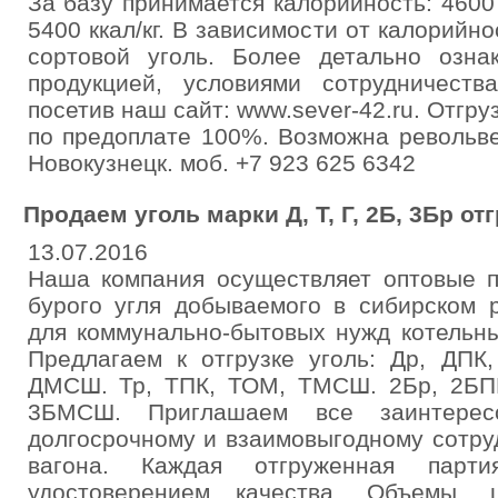
За базу принимается калорийность: 4600 кк
5400 ккал/кг. В зависимости от калорийн
сортовой уголь. Более детально озна
продукцией, условиями сотрудничест
посетив наш сайт: www.sever-42.ru. Отгру
по предоплате 100%. Возможна револьвер
Новокузнецк. моб. +7 923 625 6342
Продаем уголь марки Д, Т, Г, 2Б, 3Бр от
13.07.2016
Наша компания осуществляет оптовые п
бурого угля добываемого в сибирском 
для коммунально-бытовых нужд котельн
Предлагаем к отгрузке уголь: Др, ДП
ДМСШ. Тр, ТПК, ТОМ, ТМСШ. 2Бр, 2БП
3БМСШ. Приглашаем все заинтерес
долгосрочному и взаимовыгодному сотру
вагона. Каждая отгруженная парти
удостоверением качества. Объемы, 