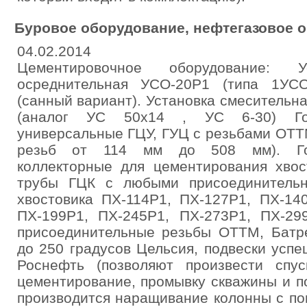
Буровое оборудование, нефтегазовое 
04.02.2014
Цементировочное оборудование: У
осреднительная УСО-20Р1 (типа 1УСО
(санный вариант). Установка смеситель
(аналог УС 50х14 , УС 6-30) Гол
универсальные ГЦУ, ГУЦ с резьбами ОТТ
резьб от 114 мм до 508 мм). Гол
коллекторные для цементирования хвос
трубы ГЦК с любыми присоединительн
хвостовика ПХ-114Р1, ПХ-127Р1, ПХ-14
ПХ-199Р1, ПХ-245Р1, ПХ-273Р1, ПХ-29
присоединительные резьбы ОТТМ, Батре
до 250 градусов Цельсия, подвески усп
Роснефть (позволяют произвести спу
цементирование, промывку скважины и п
производится наращивание колонны с по