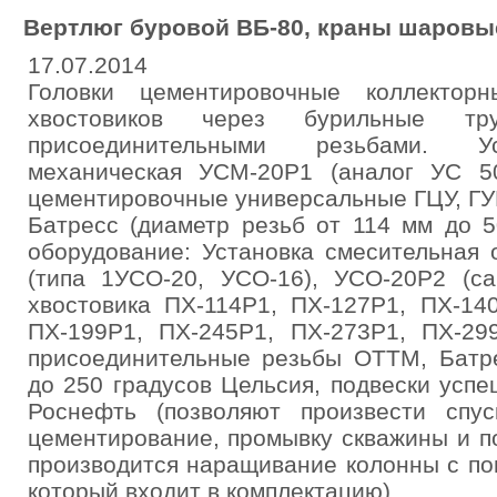
Вертлюг буровой ВБ-80, краны шаров
17.07.2014
Головки цементировочные коллектор
хвостовиков через бурильные 
присоединительными резьбами. Ус
механическая УСМ-20Р1 (аналог УС 5
цементировочные универсальные ГЦУ, ГУ
Батресс (диаметр резьб от 114 мм до 
оборудование: Установка смесительная
(типа 1УСО-20, УСО-16), УСО-20Р2 (са
хвостовика ПХ-114Р1, ПХ-127Р1, ПХ-14
ПХ-199Р1, ПХ-245Р1, ПХ-273Р1, ПХ-29
присоединительные резьбы ОТТМ, Батре
до 250 градусов Цельсия, подвески усп
Роснефть (позволяют произвести спу
цементирование, промывку скважины и п
производится наращивание колонны с по
который входит в комплектацию).