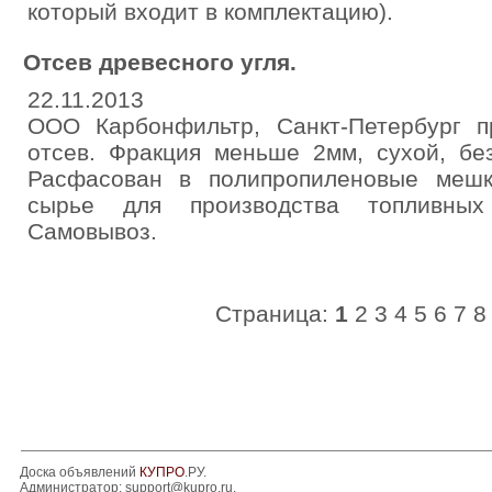
который входит в комплектацию).
Отсев древесного угля.
22.11.2013
ООО Карбонфильтр, Санкт-Петербург п
отсев. Фракция меньше 2мм, сухой, бе
Расфасован в полипропиленовые мешк
сырье для производства топливных 
Самовывоз.
Страница:
1
2
3
4
5
6
7
8
Доска объявлений
КУПРО
.РУ.
Администратор:
support@kupro.ru
.