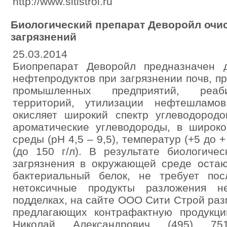
http://www.sitistroi.ru
Биологический препарат Деворойл очи
загрязнений
25.03.2014
Биопрепарат Деворойл предназначен 
нефтепродуктов при загрязнении почв, п
промышленных предприятий, реаби
территорий, утилизации нефтешламо
окисляет широкий спектр углеводород
ароматические углеводороды, в широко
среды (рН 4,5 – 9,5), температур (+5 до 
(до 150 г/л). В результате биологиче
загрязнения в окружающей среде остаю
бактериальный белок, не требует по
нетоксичные продукты разложения н
подделках, на сайте ООО Сити Строй ра
предлагающих контрафактную продукц
Николай Александрович (495) 751-6