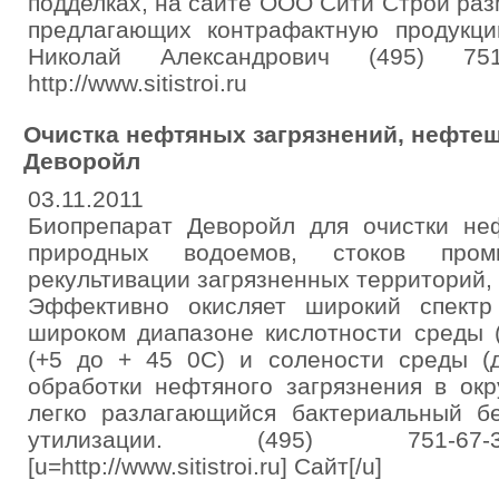
подделках, на сайте ООО Сити Строй ра
предлагающих контрафактную продукц
Николай Александрович (495) 751-6
http://www.sitistroi.ru
Очистка нефтяных загрязнений, нефте
Деворойл
03.11.2011
Биопрепарат Деворойл для очистки неф
природных водоемов, стоков пром
рекультивации загрязненных территорий
Эффективно окисляет широкий спектр
широком диапазоне кислотности среды (
(+5 до + 45 0С) и солености среды (д
обработки нефтяного загрязнения в ок
легко разлагающийся бактериальный бе
утилизации. (495) 751-67-3
[u=http://www.sitistroi.ru] Сайт[/u]