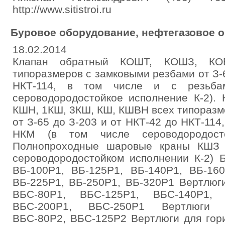
http://www.sitistroi.ru
Буровое оборудование, нефтегазовое 
18.02.2014
Клапан обратный КОШТ, КОШЗ, КО
типоразмеров с замковыми резбами от З-6
НКТ-114, в том числе и с резьб
сероводородостойкое исполнение К-2).
КШН, 1КШ, 3КШ, КШ, КШВН всех типоразм
от З-65 до З-203 и от НКТ-42 до НКТ-114
НКМ (в том числе сероводородосто
Полнопроходные шаровые краны КШЗ 
сероводородостойком исполнении К-2) 
ВБ-100Р1, ВБ-125Р1, ВБ-140Р1, ВБ-160
ВБ-225Р1, ВБ-250Р1, ВБ-320Р1 Вертлюг
ВБС-80Р1, ВБС-125Р1, ВБС-140Р1, 
ВБС-200Р1, ВБС-250Р1 Вертлюги с
ВБС-80Р2, ВБС-125Р2 Вертлюги для гор