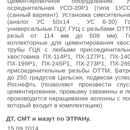
Цементировочное оборудование: У
осреднительная УСО-20Р1 (типа 1УСО
(санный вариант). Установка смеситель
(аналог УС 50х14 , УС 6-30) Гол
универсальные ГЦУ, ГУЦ с резьбами ОТТ
резьб от 114 мм до 508 мм). Гол
коллекторные для цементирования хвос
трубы ГЦК с любыми присоединительн
хвостовика ПХ-114Р1, ПХ-127Р1, ПХ-14
ПХ-199Р1, ПХ-245Р1, ПХ-273Р1, ПХ-29
присоединительные резьбы ОТТМ, Батре
до 250 градусов Цельсия, подвески усп
Роснефть (позволяют произвести спу
цементирование, промывку скважины и п
производится наращивание колонны с по
который входит в комплектацию).
ДТ, СМТ и мазут по ЭТРАНу.
15.09.2014