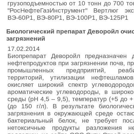
грузоподъемностью от 10 тонн до 700 т
"РосНефтеГазИнструмент" Вертлюг эк
ВЭ-60Р1, ВЭ-80Р1, ВЭ-100Р1, ВЭ-125Р1
Биологический препарат Деворойл очи
загрязнений
17.02.2014
Биопрепарат Деворойл предназначен 
нефтепродуктов при загрязнении почв, п
промышленных предприятий, реаби
территорий, утилизации нефтешламо
окисляет широкий спектр углеводород
ароматические углеводороды, в широко
среды (рН 4,5 – 9,5), температур (+5 до 
(до 150 г/л). В результате биологиче
загрязнения в окружающей среде остаю
бактериальный белок, не требует по
нетоксичные продукты разложения н