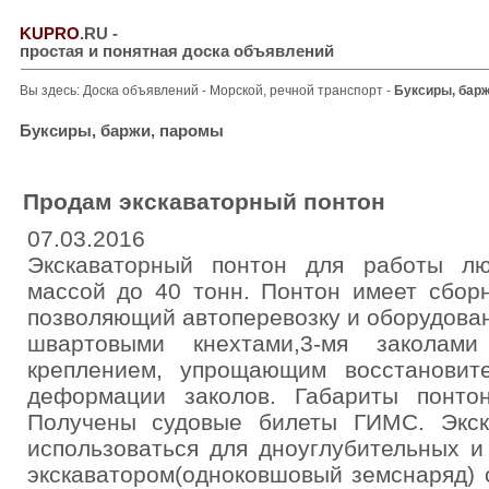
KUPRO
.RU
-
простая и понятная доска объявлений
Вы здесь:
Доска объявлений
-
Морской, речной транспорт
-
Буксиры, бар
Буксиры, баржи, паромы
Продам экскаваторный понтон
07.03.2016
Экскаваторный понтон для работы лю
массой до 40 тонн. Понтон имеет сборн
позволяющий автоперевозку и оборудова
швартовыми кнехтами,3-мя закола
креплением, упрощающим восстановит
деформации заколов. Габариты понтон
Получены судовые билеты ГИМС. Экск
использоваться для дноуглубительных и
экскаватором(одноковшовый земснаряд) 