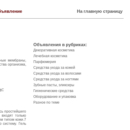
бъявление
На главную страницу
Объявления в рубриках:
Декоративная косметика
Лечебная косметика
чные мембраны,
Парфюмерия
ства организма,
Средства ухода за кожей
Средства ухода за волосами
Средства ухода за ногтями
Зубные пасты, эликсиры
QjC
Гигиенические средства
Оборудование и упаковка
Разное по теме
сь простейшего
 входят только
м типом кожи.7
 систему. Гель