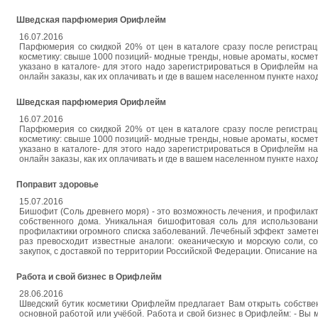
Шведская парфюмерия Орифлейм
16.07.2016
Парфюмерия со скидкой 20% от цен в каталоге сразу после регистраци
косметику: свыше 1000 позиций- модные тренды, новые ароматы, косме
указано в каталоге- для этого надо зарегистрироваться в Орифлейм на с
онлайн заказы, как их оплачивать и где в вашем населенном пункте нахо
Шведская парфюмерия Орифлейм
16.07.2016
Парфюмерия со скидкой 20% от цен в каталоге сразу после регистраци
косметику: свыше 1000 позиций- модные тренды, новые ароматы, косме
указано в каталоге- для этого надо зарегистрироваться в Орифлейм на с
онлайн заказы, как их оплачивать и где в вашем населенном пункте нахо
Поправит здоровье
15.07.2016
Бишофит (Соль древнего моря) - это возможность лечения, и профилакти
собственного дома. Уникальная бишофитовая соль для использовани
профилактики огромного списка заболеваний. Лечебный эффект заметен
раз превосходит известные аналоги: океаническую и морскую соли, с
закупок, с доставкой по территории Российской Федерации. Описание на с
Работа и свой бизнес в Орифлейм
28.06.2016
Шведский бутик косметики Орифлейм предлагает Вам открыть собстве
основной работой или учёбой. Работа и свой бизнес в Орифлейм: - Вы мо