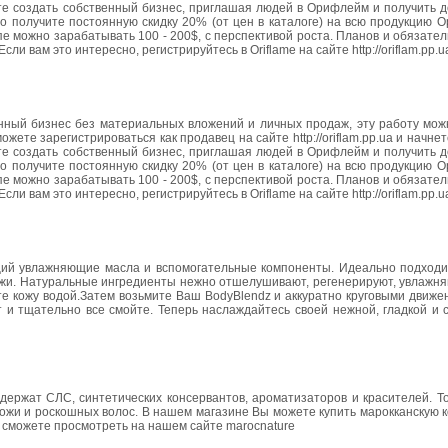
те создать собственный бизнес, приглашая людей в Орифлейм и получить д
о получите постоянную скидку 20% (от цен в каталоге) на всю продукцию 
апе можно зарабатывать 100 - 200$, с перспективой роста. Планов и обязатель
ли вам это интересно, регистрируйтесь в Oriflame на сайте http://oriflam.pp.u
нный бизнес без материальных вложений и личных продаж, эту работу мож
жете зарегистрироваться как продавец на сайте http://oriflam.pp.ua и начне
те создать собственный бизнес, приглашая людей в Орифлейм и получить д
о получите постоянную скидку 20% (от цен в каталоге) на всю продукцию 
апе можно зарабатывать 100 - 200$, с перспективой роста. Планов и обязатель
ли вам это интересно, регистрируйтесь в Oriflame на сайте http://oriflam.pp.u
щий увлажняющие масла и вспомогательные компоненты. Идеально подходи
 кожи. Натуральные ингредиенты нежно отшелушивают, регенерируют, увлаж
те кожу водой.Затем возьмите Ваш BodyBlendz и аккуратно круговыми движ
 и тщательно все смойте. Теперь наслаждайтесь своей нежной, гладкой и 
ержат СЛС, синтетических консервантов, ароматизаторов и красителей. То
кожи и роскошных волос. В нашем магазине Вы можете купить марокканскую 
 сможете просмотреть на нашем сайте marocnature