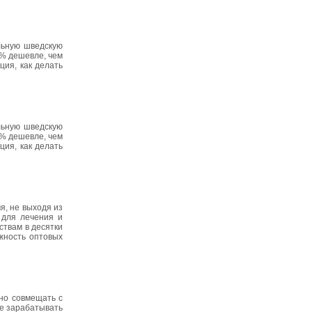
альную шведскую
0% дешевле, чем
ция, как делать
альную шведскую
0% дешевле, чем
ция, как делать
я, не выходя из
 для лечения и
ствам в десятки
ожность оптовых
но совмещать с
те зарабатывать