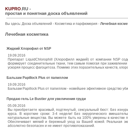
KUPRO
.RU
-
простая и понятная доска объявлений
Вы здесь:
Доска объявлений
-
Косметика и парфюмерия
-
Лечебная косме
Лечебная косметика
Жидкий Хлорофил от NSP
19.09.2016
Препарат LiquidChlorophill (Хлорофилл жидкий) от компании NSP с
формирует соединительные ткани, тем самым помогая при заживлении я
ускоряя процесс фагоцитоза. Помимо этих поразительных качеств, хл
Бальзам Papillock Plus от папиллом
19.09.2016
Бальзам Papillock Plus от папиллом - новейшее эфективное средство у
Продаю гель Le Bustier для увеличения груди
05.09.2016
Вы приобретаете красивый, подтянутый, сексуальный бюст: Без изнур
курса. В короткие сроки: 3-4 недели! Без хирургического вмешател
натуральные вещества. Вы можете быть на 100% уверены в качестве 
Обеспечивает мягкий и бережный уход за Вашей кожей. Реальная эко
абсолютно безопасен и не имеет противопоказаний.