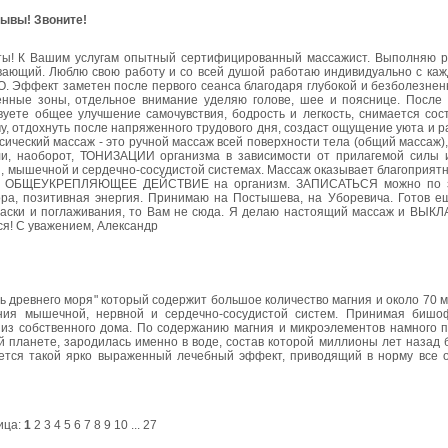
зывы! Звоните!
лиенты! К Вашим услугам опытный сертифицированный массажист. Выполняю 
аивающий. Люблю свою работу и со всей душой работаю индивидуально с ка
Эффект заметен после первого сеанса благодаря глубокой и безболезнен
ные зоны, отдельное внимание уделяю голове, шее и пояснице. После 
вуете общее улучшение самочувствия, бодрость и легкость, снимается сос
у, отдохнуть после напряженного трудового дня, создаст ощущение уюта и 
ический массаж - это ручной массаж всей поверхности тела (общий массаж)
и, наоборот, ТОНИЗАЦИИ организма в зависимости от прилагемой силы 
, мышечной и сердечно-сосудистой системах. Массаж оказывает благоприят
 и ОБЩЕУКРЕПЛЯЮЩЕЕ ДЕЙСТВИЕ на организм. ЗАПИСАТЬСЯ можно по зв
ра, позитивная энергия. Принимаю на Постышева, на Уборевича. Готов е
ласки и поглаживания, то Вам не сюда. Я делаю настоящий массаж и В
ся! С уважением, Александр
ь древнего моря" который содержит большое количество магния и около 70 
ния мышечной, нервной и сердечно-сосудистой систем. Принимая бишо
из собственного дома. По содержанию магния и микроэлементов намного п
й планете, зародилась именно в воде, состав которой миллионы лет назад 
гается такой ярко выраженный лечебный эффект, приводящий в норму все о
ица:
1
2
3
4
5
6
7
8
9
10
...
27