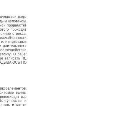
различные виды
ждым человеком.
ной проработке
этого проходят
тояние стресса,
расслабленности
, или отдельных
и длительности
ное воздействие
онку! О себе:
ще записать НЕ
ЫКЛАДЫВАЮСЬ ПО
микроэлементов,
фитовые ванны
ревосходит все
был уникален, и
рганы и клетки