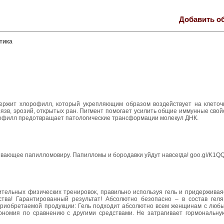
Добавить о
тика
одержит хлорофилл, который укрепляющим образом воздействует на клето
зв, эрозий, открытых ран. Пигмент помогает усилить общие иммунные свой
орофилл предотвращает патологические трансформации молекул ДНК.
бивающее папилломовиру. Папилломы и бородавки уйдут навсегда! goo.gl/K1Q
ительных физических тренировок, правильно используя гель и придерживая
ьства! Гарантированный результат! Абсолютно безопасно – в состав геля
приобретаемой продукции: Гель подходит абсолютно всем женщинам с любы
номия по сравнению с другими средствами. Не затрагивает гормональную