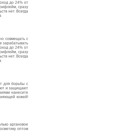
оход до 24% от
Орифлейм, сразу
ств нет. Всегда
a
но совмещать с
те зарабатывать
оход до 24% от
Орифлейм, сразу
ств нет. Всегда
a
т для борьбы с
няют и защищают
ениями нанесите
сияющей кожей!
лько аргановое
косметику оптом