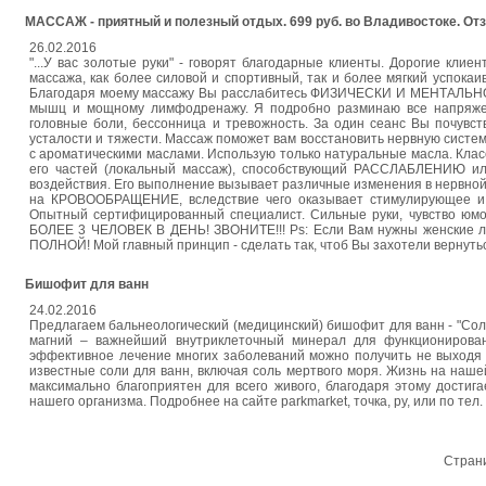
МАССАЖ - приятный и полезный отдых. 699 руб. во Владивостоке. От
26.02.2016
"...У вас золотые руки" - говорят благодарные клиенты. Дорогие к
массажа, как более силовой и спортивный, так и более мягкий успок
Благодаря моему массажу Вы расслабитесь ФИЗИЧЕСКИ И МЕНТАЛЬНО. 
мышц и мощному лимфодренажу. Я подробно разминаю все напряжен
головные боли, бессонница и тревожность. За один сеанс Вы почувст
усталости и тяжести. Массаж поможет вам восстановить нервную систем
с ароматическими маслами. Использую только натуральные масла. Класс
его частей (локальный массаж), способствующий РАССЛАБЛЕНИЮ ил
воздействия. Его выполнение вызывает различные изменения в нервной
на КРОВООБРАЩЕНИЕ, вследствие чего оказывает стимулирующее
Опытный сертифицированный специалист. Сильные руки, чувство юмо
БОЛЕЕ 3 ЧЕЛОВЕК В ДЕНЬ! ЗВОНИТЕ!!! Ps: Если Вам нужны женские 
ПОЛНОЙ! Мой главный принцип - сделать так, чтоб Вы захотели вернуть
Бишофит для ванн
24.02.2016
Предлагаем бальнеологический (медицинский) бишофит для ванн - "Сол
магний – важнейший внутриклеточный минерал для функционирова
эффективное лечение многих заболеваний можно получить не выходя 
известные соли для ванн, включая соль мертвого моря. Жизнь на наше
максимально благоприятен для всего живого, благодаря этому дости
нашего организма. Подробнее на сайте parkmarket, точка, ру, или по тел.
Стран