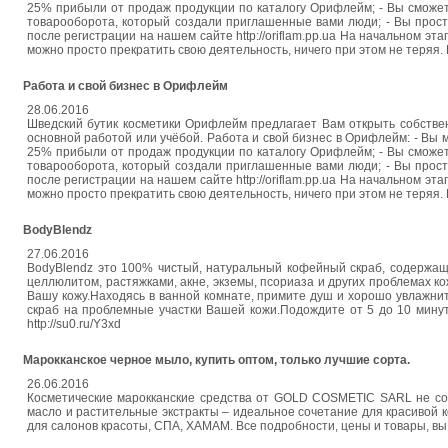
25% прибыли от продаж продукции по каталогу Орифлейм; - Вы сможе
товарооборота, который создали приглашенные вами люди; - Вы прост
после регистрации на нашем сайте http://oriflam.pp.ua На начальном эт
можно просто прекратить свою деятельность, ничего при этом не теряя. Ес
Работа и свой бизнес в Орифлейм
28.06.2016
Шведский бутик косметики Орифлейм предлагает Вам открыть собстве
основной работой или учёбой. Работа и свой бизнес в Орифлейм: - Вы мо
25% прибыли от продаж продукции по каталогу Орифлейм; - Вы сможе
товарооборота, который создали приглашенные вами люди; - Вы прост
после регистрации на нашем сайте http://oriflam.pp.ua На начальном эт
можно просто прекратить свою деятельность, ничего при этом не теряя. Ес
BodyBlendz
27.06.2016
BodyBlendz это 100% чистый, натуральный кофейный скраб, содержа
целлюлитом, растяжками, акне, экземы, псориаза и других проблемах
Вашу кожу.Находясь в ванной комнате, примите душ и хорошо увлажни
скраб на проблемные участки Вашей кожи.Подождите от 5 до 10 минут
http://su0.ru/Y3xd
Марокканское черное мыло, купить оптом, только лучшие сорта.
26.06.2016
Косметические марокканские средства от GOLD COSMETIC SARL не сод
масло и растительные экстракты – идеальное сочетание для красивой 
для салонов красоты, СПА, ХАМАМ. Все подробности, цены и товары, вы