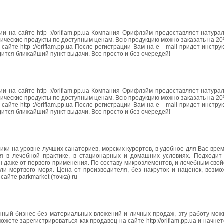
и на сайте http ://oriflam.pp.ua Компания Орифлэйм предоставляет натур
тические продукты по доступным ценам. Всю продукцию можно заказать на 2
айте http ://oriflam.pp.ua После регистрации Вам на e - mail придет инструк
дится ближайший пункт выдачи. Все просто и без очередей!
и на сайте http ://oriflam.pp.ua Компания Орифлэйм предоставляет натур
тические продукты по доступным ценам. Всю продукцию можно заказать на 2
айте http ://oriflam.pp.ua После регистрации Вам на e - mail придет инструк
дится ближайший пункт выдачи. Все просто и без очередей!
ки на уровне лучших санаториев, морских курортов, в удобное для Вас врем
я в лечебной практике, в стационарных и домашних условиях. Подходит
 даже от первого применения. По составу микроэлементов, и лечебным свой
оли мертвого моря. Цена от производителя, без накруток и наценок, возм
айте parkmarket (точка) ru
нный бизнес без материальных вложений и личных продаж, эту работу мож
жете зарегистрироваться как продавец на сайте http://oriflam.pp.ua и начне