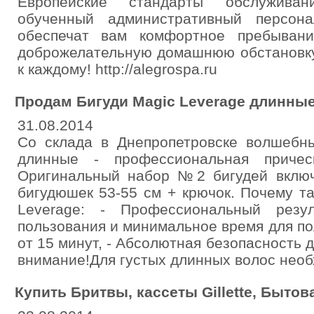
Европейские стандарты обслужива
обученный административный персон
обеспечат вам комфортное пребыван
доброжелательную домашнюю обстановку
к каждому! http://alegrospa.ru
Продам Бигуди Magic Leverage длинны
31.08.2014
Cо склада в Днепропетровске волшебны
длинные - профессиональная приче
Оригинальный набор №2 бигудей включ
бигудюшек 53-55 см + крючок. Почему т
Leverage: - Профессиональный резу
пользования и минимальное время для п
от 15 минут, - Абсолютная безопасность 
внимание!Для густых длинных волос необх
Купить Бритвы, кассеты Gillette, Бытов