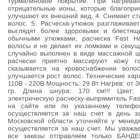
турмалиновое покрытие. При нагрева
отрицательные ионы, которые благопри
улучшают их внешний вид. 4. Снимает ст
волос. 5. Расческа-утюжок разглаживае
выглядят более здоровыми и блестящ
обычными утюжками, расческа Fast Hai
волосы и не делает их ломками и секущ
случайно выполнен в виде массажной ще
расчески приятно массируют кожу го
сказывается на кровоснабжении воло
улучшается рост волос. Технические хар
110В - 220В Мощность: 29 Вт Нагрев: от 3
гр. Длина шнура: 170 см!!! Цвет: 
электрическую расческу-выпрямитель Fast
на сайте или по указанному телефо
осуществляется за наш счет в день за
Московской области уточняйте у менед
осуществляется за наш счет. Мы уважа
все заказы отправляем только БАН