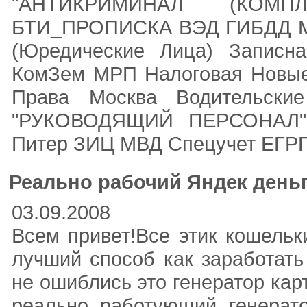
"АНТИКРИМИНАЛ (КОМП
БТИ_ПРОПИСКА ВЭД ГИБДД Мо
(Юредические Лица) Запис
КомЗем МРП Налоговая Новые
Права Москва Водительски
"РУКОВОДЯЩИЙ ПЕРСОНАЛ" 
Питер ЗИЦ МВД Спецучет ЕГР
Реально рабочий Яндек деньг
03.09.2008
Всем привет!Все этик кошель
лучший способ как заработать
не ошиблись это генератор кар
реально работующий генерато