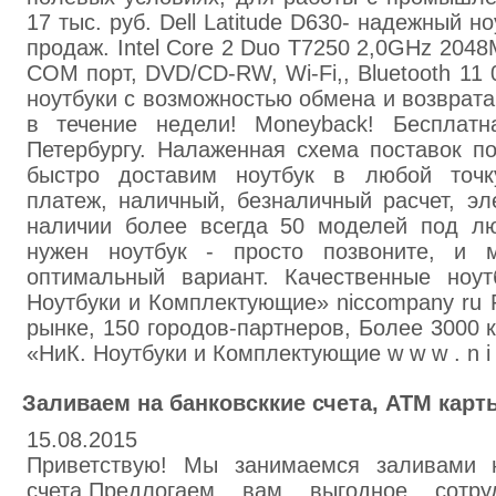
17 тыс. руб. Dell Latitude D630- надежный н
продаж. Intel Core 2 Duo T7250 2,0GHz 2048
COM порт, DVD/CD-RW, Wi-Fi,, Bluetooth 11 
ноутбуки с возможностью обмена и возврата
в течение недели! Moneyback! Бесплатн
Петербургу. Налаженная схема поставок п
быстро доставим ноутбук в любой точк
платеж, наличный, безналичный расчет, эл
наличии более всегда 50 моделей под л
нужен ноутбук - просто позвоните, и
оптимальный вариант. Качественные ноут
Ноутбуки и Комплектующие» niccompany ru 
рынке, 150 городов-партнеров, Более 3000 
«НиК. Ноутбуки и Комплектующие w w w . n i c 
Заливаем на банковсккие счета, АТМ карт
15.08.2015
Приветствую! Мы занимаемся заливами 
счета.Предлогаем вам выгодное сотр