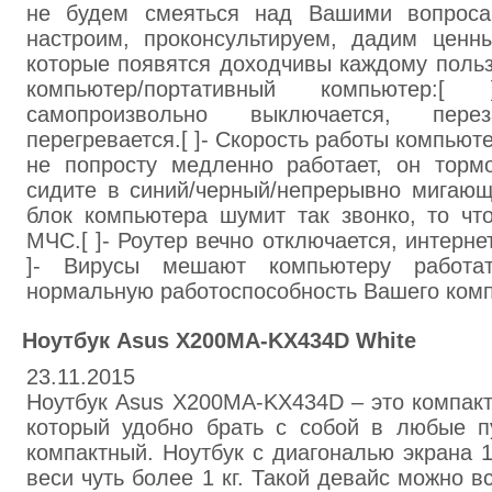
не будем смеяться над Вашими вопрос
настроим, проконсультируем, дадим ценны
которые появятся доходчивы каждому польз
компьютер/портативный компьютер:
самопроизвольно выключается, переза
перегревается.[ ]- Скорость работы компьюте
не попросту медленно работает, он тормо
сидите в синий/черный/непрерывно мигающи
блок компьютера шумит так звонко, то что
МЧС.[ ]- Роутер вечно отключается, интерне
]- Вирусы мешают компьютеру работа
нормальную работоспособность Вашего комп
Ноутбук Asus X200MA-KX434D White
23.11.2015
Ноутбук Asus X200MA-KX434D – это компакт
который удобно брать с собой в любые п
компактный. Ноутбук с диагональю экрана 
веси чуть более 1 кг. Такой девайс можно в