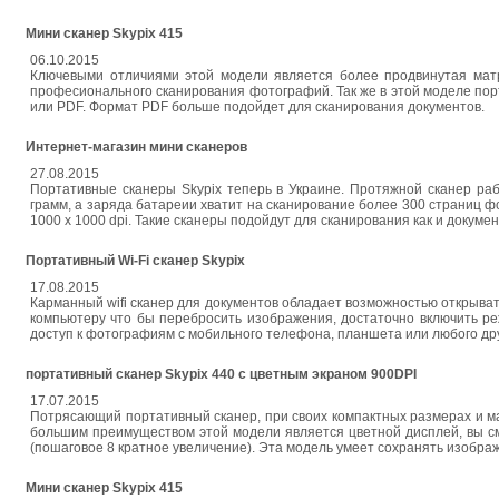
Мини сканер Skypix 415
06.10.2015
Ключевыми отличиями этой модели является более продвинутая матр
професионального сканирования фотографий. Так же в этой моделе по
или PDF. Формат PDF больше подойдет для сканирования документов.
Интернет-магазин мини сканеров
27.08.2015
Портативные сканеры Skypix теперь в Украине. Протяжной сканер раб
грамм, а заряда батареии хватит на сканирование более 300 страниц 
1000 х 1000 dpi. Такие сканеры подойдут для сканирования как и докуме
Портативный Wi-Fi сканер Skypix
17.08.2015
Карманный wifi сканер для документов обладает возможностью открывать
компьютеру что бы перебросить изображения, достаточно включить ре
доступ к фотографиям с мобильного телефона, планшета или любого др
портативный сканер Skypix 440 с цветным экраном 900DPI
17.07.2015
Потрясающий портативный сканер, при своих компактных размерах и ма
большим преимуществом этой модели является цветной дисплей, вы см
(пошаговое 8 кратное увеличение). Эта модель умеет сохранять изобра
Мини сканер Skypix 415