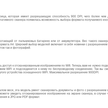
ица, которая имеет разрешающую способность 900 DPI, чего более чем 
ртативного сканера появилась возможность выбора формата получаемого из
отающий от пальчиковых батареек или от аккумулятора. Вес такого сканер
формата А4. Широкий выбор моделей включает в себя новинки с разрешение
нтов так и фотографий.
 доступ к отсканированным изображениям по Wifi. Теперь вам не нужно подк
жим WiFi и подсоединится к нему по беспроводному соединению. Так вы см
угого устройства оснащенного WiFi. Максимальное разрешение 900DPI.
лом весе, эта модель умеет сканировать документы и фото с разрешением в
ожете увидеть отсканированное изображение на экране сканера, в случае 
жения в JPG или PDF формат.