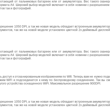
отающий от пальчиковых батареек или от аккумулятора. Вес такого сканер
формата А4. Широкий выбор моделей включает в себя новинки с разрешение
нтов так и фотографий.
решение 1050 DPI, а так же новая модель обладает встроенным аккумулятор
кументов, так же на новой моделе установлен цветной 2х дюймовый дисплей
отающий от пальчиковых батареек или от аккумулятора. Вес такого сканер
формата А4. Широкий выбор моделей включает в себя новинки с разрешение
нтов так и фотографий.
 доступ к отсканированным изображениям по Wifi. Теперь вам не нужно подк
жим WiFi и подсоединится к нему по беспроводному соединению. Так вы см
угого устройства оснащенного WiFi. Максимальное разрешение 900DPI.
решение 1050 DPI, а так же новая модель обладает встроенным аккумулятор
кументов, так же на новой моделе установлен цветной 2х дюймовый дисплей