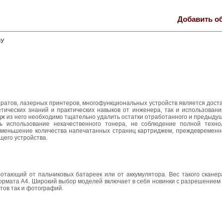
Добавить о
ФУ
аратов, лазерных принтеров, многофункциональных устройств является дос
тических знаний и практических навыков от инженера, так и использовани
идж из него необходимо тщательно удалить остатки отработанного и предыду
ь использование некачественного тонера, не соблюдение полной техно
уменьшение количества напечатанных страниц картриджем, преждевременн
щего устройства.
отающий от пальчиковых батареек или от аккумулятора. Вес такого сканер
формата А4. Широкий выбор моделей включает в себя новинки с разрешение
нтов так и фотографий.