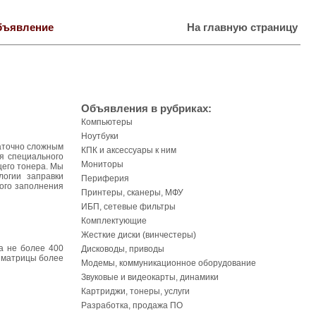
бъявление
На главную страницу
Объявления в рубриках:
Компьютеры
Ноутбуки
таточно сложным
КПК и аксессуары к ним
я специального
Мониторы
щего тонера. Мы
логии заправки
Периферия
ого заполнения
Принтеры, сканеры, МФУ
ИБП, сетевые фильтры
Комплектующие
Жесткие диски (винчестеры)
а не более 400
Дисководы, приводы
м матрицы более
Модемы, коммуникационное оборудование
Звуковые и видеокарты, динамики
Картриджи, тонеры, услуги
Разработка, продажа ПО