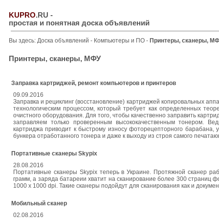
KUPRO
.RU
-
простая и понятная доска объявлений
Вы здесь:
Доска объявлений
-
Компьютеры и ПО
-
Принтеры, сканеры, М
Принтеры, сканеры, МФУ
Заправка картриджей, ремонт компьютеров и принтеров
09.09.2016
Заправка и рециклинг (восстановление) картриджей копировальных апп
технологическим процессом, который требует как определенных теоре
очистного оборудования. Для того, чтобы качественно заправить картр
заправляем только проверенным высококачественным тонером. Вед
картриджа приводит к быстрому износу фоторецепторного барабана, 
бункера отработанного тонера и даже к выходу из строя самого печатаю
Портативные сканеры Skypix
28.08.2016
Портативные сканеры Skypix теперь в Украине. Протяжной сканер раб
грамм, а заряда батареии хватит на сканирование более 300 страниц 
1000 х 1000 dpi. Такие сканеры подойдут для сканирования как и докуме
Мобильный сканер
02.08.2016