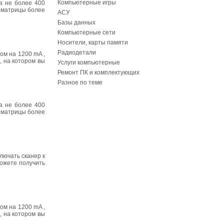
Компьютерные игры
а не более 400
м матрицы более
АСУ
Базы данных
Компьютерные сети
Носители, карты памяти
Радиодетали
ом на 1200 mA ,
, на котором вы
Услуги компьютерные
Ремонт ПК и комплектующих
Разное по теме
а не более 400
м матрицы более
лючать сканер к
ожете получить
ом на 1200 mA ,
, на котором вы