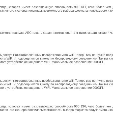
ица, которая имеет разрешающую способность 900 DPI, чего более чем 
ртативного сканера появилась возможность выбора формата получаемого из
зуются гранулы АБС пластика для изготовления 1 кг нити, уходит около 4 ч
 доступ к отсканированным изображениям по Wifi. Теперь вам не нужно подк
жим WiFi и подсоединится к нему по беспроводному соединению. Так вы см
угого устройства оснащенного WiFi. Максимальное разрешение 900DPI.
 доступ к отсканированным изображениям по Wifi. Теперь вам не нужно подк
жим WiFi и подсоединится к нему по беспроводному соединению. Так вы см
угого устройства оснащенного WiFi. Максимальное разрешение 900DPI.
ица, которая имеет разрешающую способность 900 DPI, чего более чем 
ртативного сканера появилась возможность выбора формата получаемого из