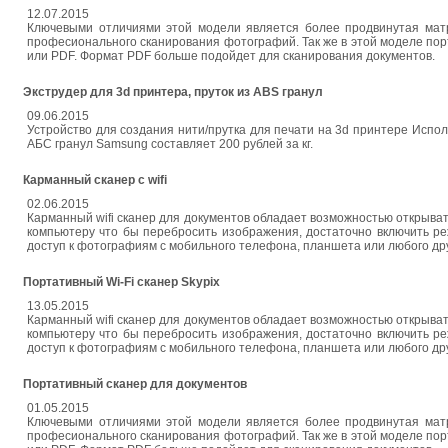
12.07.2015
Ключевыми отличиями этой модели является более продвинутая матр
професионального сканирования фотографий. Так же в этой моделе по
или PDF. Формат PDF больше подойдет для сканирования документов.
Экструдер для 3d принтера, пруток из ABS гранул
09.06.2015
Устройство для создания нити/прутка для печати на 3d принтере Исполь
АБС гранул Samsung составляет 200 рублей за кг.
Карманный сканер с wifi
02.06.2015
Карманный wifi сканер для документов обладает возможностью открывать
компьютеру что бы перебросить изображения, достаточно включить ре
доступ к фотографиям с мобильного телефона, планшета или любого др
Портативный Wi-Fi сканер Skypix
13.05.2015
Карманный wifi сканер для документов обладает возможностью открывать
компьютеру что бы перебросить изображения, достаточно включить ре
доступ к фотографиям с мобильного телефона, планшета или любого др
Портативный сканер для документов
01.05.2015
Ключевыми отличиями этой модели является более продвинутая матр
професионального сканирования фотографий. Так же в этой моделе по