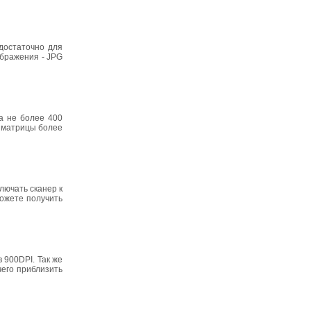
достаточно для
ображения - JPG
а не более 400
м матрицы более
лючать сканер к
ожете получить
 900DPI. Так же
чего приблизить