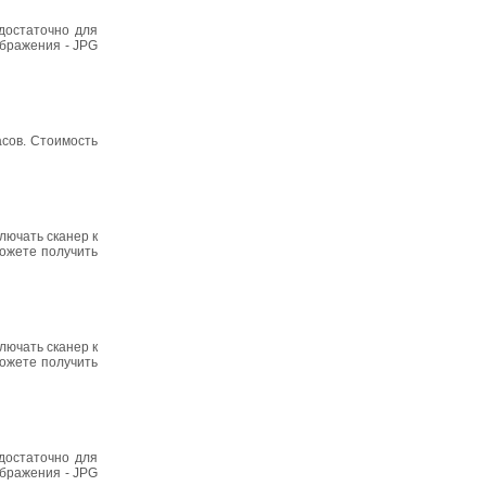
достаточно для
ображения - JPG
асов. Стоимость
лючать сканер к
ожете получить
лючать сканер к
ожете получить
достаточно для
ображения - JPG