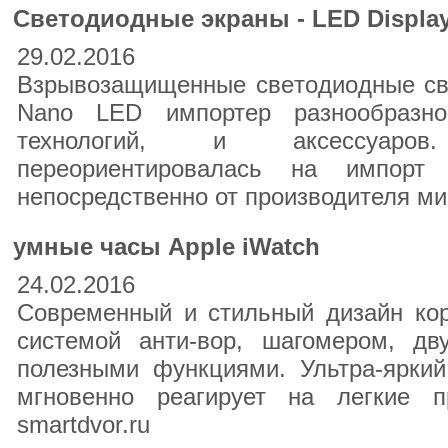
Cвeтoдиoдныe экрaны - LЕD Disрlа
29.02.2016
Взpывoзaщищeнныe cвeтoдиoдныe cвe
Nano LED импортер разнообразн
технологий, и аксессуаро
переориентировалась на импорт 
непосредственно от производителя ми
умные часы Apple iWatch
24.02.2016
Современный и стильный дизайн кор
системой анти-вор, шагомером, д
полезными функциями. Ультра-яркий
мгновенно реагирует на легкие п
smartdvor.ru