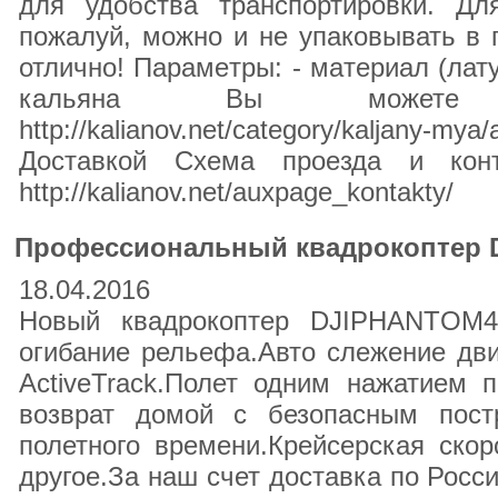
для удобства транспортировки. Дл
пожалуй, можно и не упаковывать в 
отлично! Пaрaмeтры: - мaтeриaл (лат
кальяна Вы можете п
http://kalianov.net/category/kaljany-
Дoстaвкoй Сxема проeздa и конт
http://kalianov.net/auxpage_kontakty/
Профессиональный квадрокоптер 
18.04.2016
Новый квадрокоптер DJIPHANTOM4
огибание рельефа.Авто слежение дв
ActiveTrack.Полет одним нажатием п
возврат домой с безопасным пост
полетного времени.Крейсерская скор
другое.За наш счет доставка по Росс