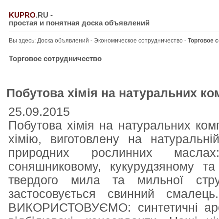
KUPRO
.RU
-
простая и понятная доска объявлений
Вы здесь:
Доска объявлений
-
Экономическое сотрудничество
-
Торговое 
Торговое сотрудничество
Побутова хімія на натуральних ко
25.09.2015
Побутова хімія на натуральних ком
хімію, виготовлену на натуральні
природних рослинних маслах:
соняшниковому, кукурудзяному та
твердого мила та мильної стру
застосовується свинний смалец
ВИКОРИСТОВУЄМО: синтетичні аром