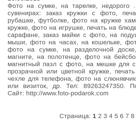
Фото на сумке, на тарелке, недорого 
сувенирах: заказ кружки с фото, печ
рубашке, футболке, фото на кружке ха
кружке, фото на игрушке, печать на блюд
сарафане, заказ майки с фото, на поду
мыши, фото на часах, на кошельке, фот
фото на сумке, на разделочной доске
магните, на полотенце, фото на бейсбо
магнитный пазл с фото, на мешке для с
прозрачной или цветной кружке, печать
чехле для телефона, фото на слюнявчик
или визиток, др. Тел: 89263247350. По
Сайт: http://www.foto-podarok.com
Страница:
1
2
3
4
5
6
7
8