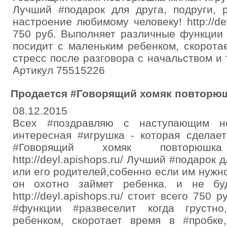
Лучший #подарок для друга, подруги, 
настроение любимому человеку! http://dey
750 руб. Выполняет различные функции 
посидит с маленьким ребенком, скорота
стресс после разговора с начальством и 
Артикул 75515226
Продается #Говорящий хомяк повторюш
08.12.2015
Всех #поздравляю с наступающим н
интересная #игрушка - которая сделае
#Говорящий хомяк повторюшк
http://deyl.apishops.ru/ Лучший #подарок 
или его родителей,собенно если им нужно
он охотно займет ребенка. и не буд
http://deyl.apishops.ru/ стоит всего 750
#функции #развеселит когда грустн
ребенком, скоротает время в #пробке