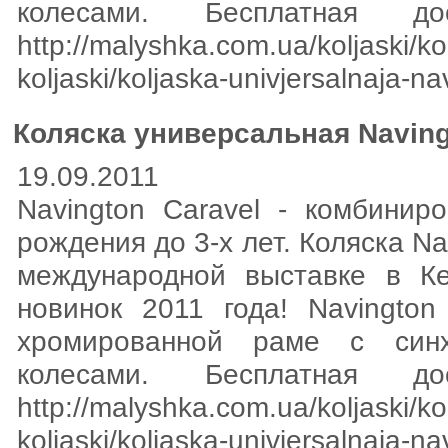
колесами. Бесплатная д
http://malyshka.com.ua/koljaski/kol
koljaski/koljaska-univjersalnaja-n
Коляска универсальная Naving
19.09.2011
Navington Caravel - комбинир
рождения до 3-х лет. Коляска N
международной выставке в К
новинок 2011 года! Navington
хромированной раме с син
колесами. Бесплатная д
http://malyshka.com.ua/koljaski/kol
koljaski/koljaska-univjersalnaja-n