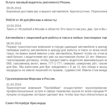
Услуга трезвый водитель (автопилот) Рязань
09.05.2016
Бережная доставка вас и вашего автомобиля. Круглосуточно. Перегоняем н
ТАКСИ от 49 руб.(Москва и область)
10.04.2016
Такси от 49 рублей в Москве и области! Это просто как раз, два, три и В
Автомобили с лицензией для работы в такси в любых таксопарках го
08.04.2016
Первая транспортная компания в городе сдающая автомобили в аренд
любимую работу, автомобили в аренду для работы в такси со всем нео
такси, не важно какой именно у вас автомобиль, Важно! чтобы на этом
свой бизнес с водителями вот уже на протяжении более 10 лет. Именн
таксопарками договора, чтобы предоставить водителю максимальную воз
068, таксовичков, везет, мини, 777-1-777, семерки, семерочки, рбт, та
для Вас. Мы работаем для Вас ежедневно с 9 до 21 без обеда и выход
кандидаты не имели лишений по правам , судимостей. Имели стаж вожде
Грузоперевозки Морсква и Россия.
01.04.2016
Транспортная компания "ПробиМакс" осуществляет грузоперевоз
профессиональные услуги в сфере перевозки грузов по всем городам Р
лучшие сотрудники, которые сделают все, чтобы груз был обязательно д
Санкт-Петербург Краснодар