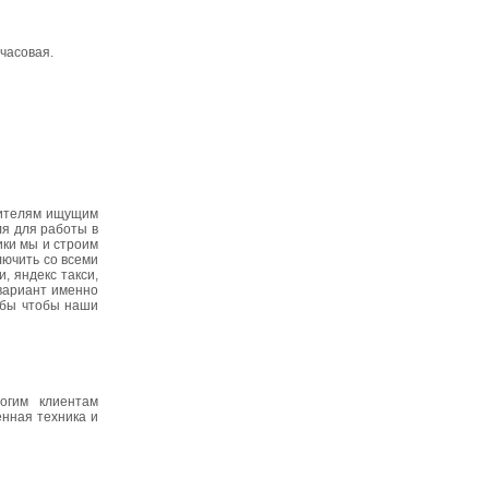
очасовая.
дителям ищущим
ля для работы в
ики мы и строим
лючить со всеми
, яндекс такси,
 вариант именно
ь бы чтобы наши
огим клиентам
енная техника и