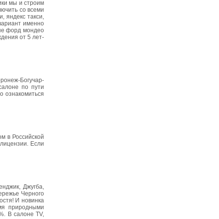
ики мы и строим
лючить со всеми
, яндекс такси,
 вариант именно
ные форд мондео
дения от 5 лет-
ронеж-Богучар-
салоне по пути
но ознакомиться
м в Российской
 лицензии. Если
нджик, Джугба,
бережье Черного
остя! И новинка
емя природными
%. В салоне TV,