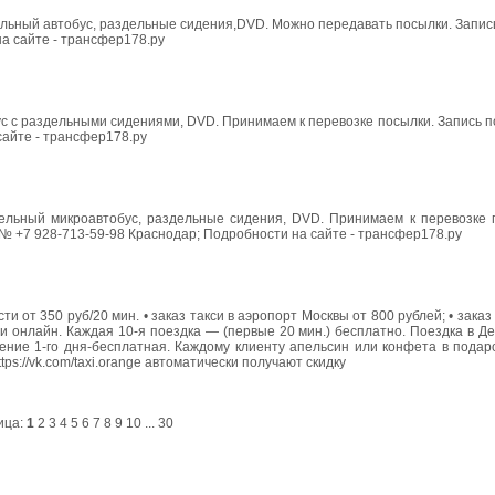
ельный автобус, раздельные сидения,DVD. Можно передавать посылки. Запи
а сайте - трансфер178.ру
ус с раздельными сидениями, DVD. Принимаем к перевозке посылки. Запись
сайте - трансфер178.ру
ельный микроавтобус, раздельные сидения, DVD. Принимаем к перевозке 
 № +7 928-713-59-98 Краснодар; Подробности на сайте - трансфер178.ру
и от 350 руб/20 мин. • заказ такси в аэропорт Москвы от 800 рублей; • заказ
акси онлайн. Каждая 10-я поездка — (первые 20 мин.) бесплатно. Поездка в 
чение 1-го дня-бесплатная. Каждому клиенту апельсин или конфета в пода
ps://vk.com/taxi.orange автоматически получают скидку
ица:
1
2
3
4
5
6
7
8
9
10
...
30