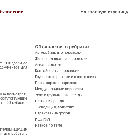
бъявление
На главную страницу
Объявления в рубриках:
Автомобильные перевозки
Железнодорожные перевозки
з. *От двери до
Авиаперевозки
 документов для
Контейнерные перевозки
Грузовые перевозки и спецтехника
Пассажирские перевозки
Международные перевозки
ожно посмотреть
Услуги грузчиков, переезды
и сопутствующие
Прокат и аренда
а- 600 рублей в
Экспедиция, логистика
Страхование грузов
Ищу груз
Разное по теме
дителям ищущим
ля для работы в