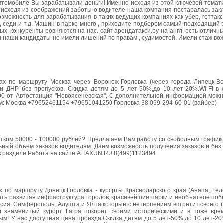
 автомобиле Вы зарабатывали деньги! Именно исходя из этой ключевой темат
о исходя из соображений заботы о водителе наша компания постаралась зак
можность для зарабатывания в таких ведущих компаниях как убер, геттакси
ксик, седи и т.д. Машин в парке много , приходите подберем самый подходящий
ых, конкуренты ровняются на нас. сайт арендатакси.ру на англ. есть отлич
ы наши кандидаты не имели лишений по правам , судимостей. Имели стаж вож
х по маршруту Москва через Воронеж-Горловка (через города Липецк-Во
ии ДНР без пропусков. Скидка детям до 5 лет-50%,до 10 лет-20%.Wi-Fi в 
5-00 от Автостанция "Новоясеневская". С дополнительной информацией мож
: Москва +79652461154 +79651041250 Горловка 38 099-294-60-01 (вайбер)
тком 50000 - 100000 рублей? Предлагаем Вам работу со свободным графико
ьный объем заказов водителям. Даем возможность получения заказов и без
в разделе Работа на сайте A.TAXUN.RU 8(499)1123494
по маршруту Донецк,Горловка - курорты Краснодарского края (Анапа, Геле
учать развитая инфраструктура городов, красивейшие парки и необъятное по
сия, Симферополь, Алушта и Ялта которые с нетерпением встретит своего г
и знаменитый курорт Гагра покорит своими историческими и в тоже вр
ым! У нас доступная цена проезда.Скидка детям до 5 лет-50%,до 10 лет-20