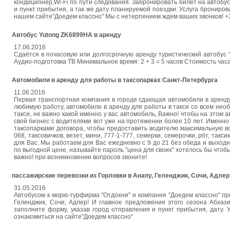
кондиционер,Wi-Fi по пути следования. Забронировать билет на автобу
и пункт прибытия, а так же дату планируемой поездки. Услуга бронир
нашем сайте"Доедем классно" Мы с нетерпением ждем ваших звонков! +
Автобус Yutong ZK6899HA в аренду
17.06.2016
Сдаётся в почасовую или долгосрочную аренду туристический автобус
Аудио-подготовка ТВ Минимальное время: 2 + 3 = 5 часов Стоимость часа 
Автомобили в аренду для работы в таксопарках Санкт-Петербурга
11.06.2016
Первая транспортная компания в городе сдающая автомобили в аренд
любимую работу, автомобили в аренду для работы в такси со всем нео
такси, не важно какой именно у вас автомобиль, Важно! чтобы на этом
свой бизнес с водителями вот уже на протяжении более 10 лет. Именн
таксопарками договора, чтобы предоставить водителю максимальную воз
068, таксовичков, везет, мини, 777-1-777, семерки, семерочки, рбт, та
для Вас. Мы работаем для Вас ежедневно с 9 до 21 без обеда и выходн
по выгодной цене, называйте пароль "цена для своих" хотелось бы чтоб
важно! при возникновении вопросов звоните!
пассажирские перевозки из Горловки в Анапу, Геленджик, Сочи, Адлер
31.05.2016
Автобусом к морю-турфирма "Отдохни" и компания "Доедем классно" пр
Геленджик, Сочи, Адлер! И главное предложения этого сезона Абхаз
заполните форму, указав город отправления и пункт прибытия, дату
ознакомиться на сайте"Доедем классно"