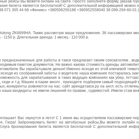
сные рейсы Вы можете онлайн на сайте. Просто заполните форму, указав го
ования билета является бесплатной! С дополнительной информацией можно 
38 071 305 44 68 «Феникс» +380506256188 +380952558040 38 099-294-60-01 
 Yutong ZK6899HA. Также рассмотрю ваши предложения. 36 пассажирских ме
- 1150 р. Длительная аренда: 1 месяц - 110 000 р.
у предназначенные для работы в такси предлагает своим соискателям , во
бходимым пакетом документов. Не важно какова стоимость аренды автомоби
 автомобиле Вы зарабатывали деньги! Именно исходя из этой ключевой темат
о исходя из соображений заботы о водителе наша компания постаралась зак
можность для зарабатывания в таких ведущих компаниях как убер, геттакси
ксик, седи и т.д. Машин в парке много , приходите подберем самый подходящий
ых, конкуренты ровняются на нас. сайт арендатакси.ру на англ. есть отлич
ы наши кандидаты не имели лишений по правам , судимостей. Имели стаж вож
иглашает Вас окунутся в лето! С 1 июня мы осуществляем пассажирские пер
ия, Гагра! Забронировать билет на автобусные рейсы,Вы можете онлайн н
. Услуга бронирования билета является бесплатной С дополнительной инф