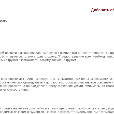
Добавить о
возки
й области в любой населенный пункт Росиии. *100% ответственность за гру
 расчитывается только в одну сторону. *Предоставление всех необходимых
ных с грузом *Возможность самому поехать с грузом
- Микроавтобусы; - Аренда эвакуатора. Весь автопарк и цены на все марки, м
. Составляется индивидуальный договор, в котором прописаны все основные 
олитика рассчитана на бюджетное предоставление услуги. Минимальная ставк
ическом состоянии.
у предназначенные для работы в такси предлагает своим соискателям , во
бходимым пакетом документов. Не важно какова стоимость аренды автомоби