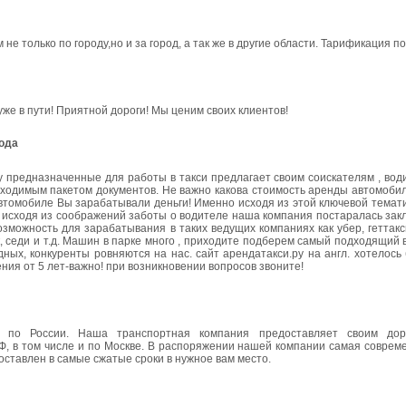
е только по городу,но и за город, а так же в другие области. Тарификация п
ы уже в пути! Приятной дороги! Мы ценим своих клиентов!
рода
у предназначенные для работы в такси предлагает своим соискателям , во
бходимым пакетом документов. Не важно какова стоимость аренды автомоби
 автомобиле Вы зарабатывали деньги! Именно исходя из этой ключевой темат
о исходя из соображений заботы о водителе наша компания постаралась зак
можность для зарабатывания в таких ведущих компаниях как убер, геттакси
ксик, седи и т.д. Машин в парке много , приходите подберем самый подходящий
ных, конкуренты ровняются на нас. сайт арендатакси.ру на англ. хотелос
ния от 5 лет-важно! при возникновении вопросов звоните!
ки по России. Наша транспортная компания предоставляет своим дор
Ф, в том числе и по Москве. В распоряжении нашей компании самая соврем
оставлен в самые сжатые сроки в нужное вам место.