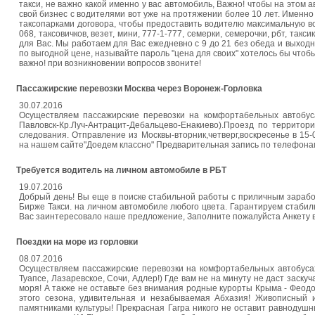
такси, не важно какой именно у вас автомобиль, Важно! чтобы на этом
свой бизнес с водителями вот уже на протяжении более 10 лет. Именн
таксопарками договора, чтобы предоставить водителю максимальную воз
068, таксовичков, везет, мини, 777-1-777, семерки, семерочки, рбт, та
для Вас. Мы работаем для Вас ежедневно с 9 до 21 без обеда и выходн
по выгодной цене, называйте пароль "цена для своих" хотелось бы чтоб
важно! при возникновении вопросов звоните!
Пассажирские перевозки Москва через Воронеж-Горловка
30.07.2016
Осуществляем пассажирские перевозки на комфортабельных автобуса
Павловск-Кр.Луч-Антрацит-Дебальцево-Енакиево).Проезд по территор
следования. Отправление из Москвы-вторник,четверг,воскресенье в 1
на нашем сайте"Доедем классно" Предварительная запись по телефонам
Требуется водитель на личном автомобиле в РБТ
19.07.2016
Добрый день! Вы еще в поиске стабильной работы с приличным зарабо
Бирже Такси. на личном автомобиле любого цвета. Гарантируем стабил
Вас заинтересовало наше предложение, Заполните пожалуйста Анкету 
Поездки на море из горловки
08.07.2016
Осуществляем пассажирские перевозки на комфортабельных автобусах 
Туапсе, Лазаревское, Сочи, Адлер!) Где вам не на минуту не даст заск
моря! А также не оставьте без внимания родные курорты Крыма - Феодо
этого сезона, удивительная и незабываемая Абхазия! Живописный 
памятниками культуры! Прекрасная Гагра никого не оставит равнодушн