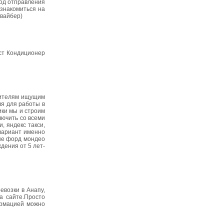
род отправления
ознакомиться на
(вайбер)
ст Кондиционер
дителям ищущим
ля для работы в
ики мы и строим
лючить со всеми
, яндекс такси,
 вариант именно
ные форд мондео
дения от 5 лет-
евозки в Анапу,
а сайте.Просто
ормацией можно