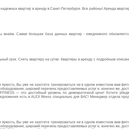
а надежных квартир в аренду в Санкт-Петербурге. Все районы! Аренда ква
наём. Самая большая база данных квартир - ежедневного обновляется н
ьный срок. Снять квартиру на сутки. Квартиры в аренду с подробным описан
 яркость, Вы уже не захотите тренироваться ни в одном известном вам фит
оборудование, широкий перечень предоставляемых услуг и, конечно же, дос
ITNESS — это достойный уровень по демократичной цене! Хотите убеди
предложения есть в ALEX fitness специально для ВАС! Менеджер отдела про
 яркость, Вы уже не захотите тренироваться ни в одном известном вам фит
оборудование, широкий перечень предоставляемых услуг и, конечно же, дос