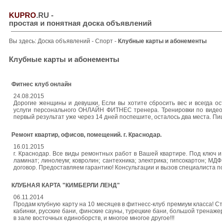
KUPRO
.RU
-
простая и понятная доска объявлений
Вы здесь:
Доска объявлений
-
Спорт
-
Клубные карты и абонементы
Клубные карты и абонементы
Фитнес клуб онлайн
24.08.2015
Дорогие женщины и девушки, Если вы хотите сбросить вес и всегд
услуги персонального ОНЛАЙН ФИТНЕС тренера. Тренировки по виде
первый результат уже через 14 дней поспешите, осталось два места. П
Ремонт квартир, офисов, помещений. г. Краснодар.
16.01.2015
г. Краснодар. Все виды ремонтных работ в Вашей квартире. Под ключ 
ламинат; линолеум; ковролин; сантехника; электрика; гипсокартон; МД
договор. Предоставляем гарантию! Консультации и вызов специалиста по
КЛУБНАЯ КАРТА "КИМБЕРЛИ ЛЕНД"
06.11.2014
Продам клубную карту на 10 месяцев в фитнесс-клуб премиум класса! Ст
кабинки, русские бани, финские сауны, турецкие бани, большой тренаже
в зале восточных единоборств, и многое многое другое!!!