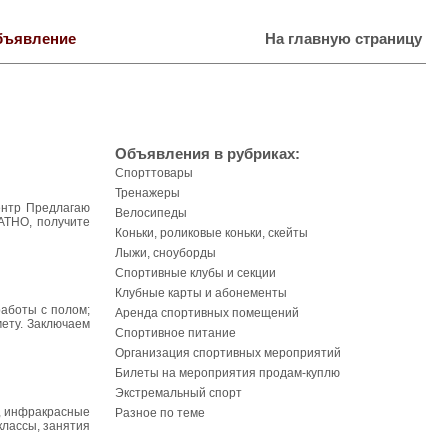
бъявление
На главную страницу
Объявления в рубриках:
Спорттовары
Тренажеры
ентр Предлагаю
Велосипеды
АТНО, получите
Коньки, роликовые коньки, скейты
Лыжи, сноуборды
Спортивные клубы и секции
Клубные карты и абонементы
работы с полом;
Аренда спортивных помещений
мету. Заключаем
Спортивное питание
Организация спортивных мероприятий
Билеты на мероприятия продам-куплю
Экстремальный спорт
к, инфракрасные
Разное по теме
классы, занятия