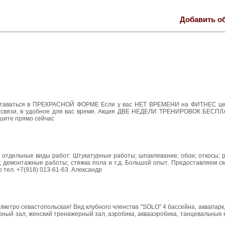
Добавить о
а оставаться в ПРЕКРАСНОЙ ФОРМЕ Если у вас НЕТ ВРЕМЕНИ на ФИТНЕС ц
освязи, в удобное для вас время. Акция ДВЕ НЕДЕЛИ ТРЕНИРОВОК БЕСПЛ
ишите прямо сейчас
и отдельные виды работ: Штукатурные работы; шпаклевание; обои; откосы; 
Ф; демонтажные работы; стяжка пола и т.д. Большой опыт. Предоставляем с
 тел. +7(918) 013-61-63. Александр
/метро севастопольская! Вид клубного членства "SOLO" 4 бассейна, аквапар
рный зал, женский тренажерный зал, аэробика, аквааэробика, танцевальные 