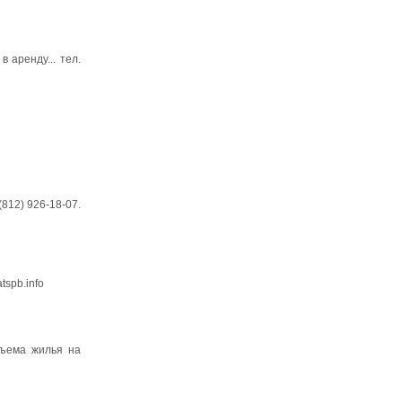
в аренду... тел.
812) 926-18-07.
tspb.info
съема жилья на