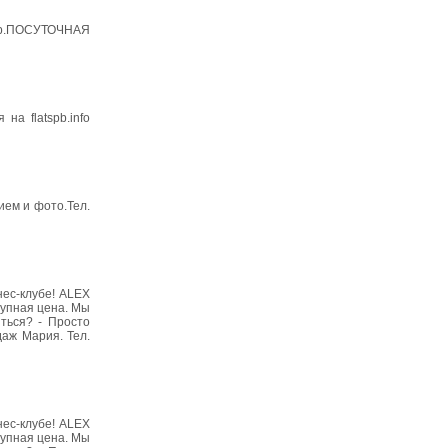
ртир.ПОСУТОЧНАЯ
а flatspb.info
ием и фото.Тел.
нес-клубе! ALEX
тупная цена. Мы
ться? - Просто
даж Мария. Тел.
нес-клубе! ALEX
тупная цена. Мы