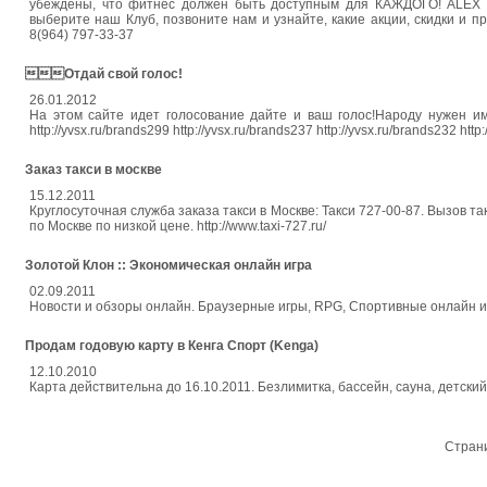
убеждены, что фитнес должен быть доступным для КАЖДОГО! ALEX F
выберите наш Клуб, позвоните нам и узнайте, какие акции, скидки и 
8(964) 797-33-37
Отдай свой голос!
26.01.2012
На этом сайте идет голосование дайте и ваш голос!Народу нужен именно
http://yvsx.ru/brands299 http://yvsx.ru/brands237 http://yvsx.ru/brands232 http
Заказ такси в москве
15.12.2011
Круглосуточная служба заказа такси в Москве: Такси 727-00-87. Вызов 
по Москве по низкой цене. http://www.taxi-727.ru/
Золотой Клон :: Экономическая онлайн игра
02.09.2011
Новости и обзоры онлайн. Браузерные игры, RPG, Спортивные онлайн игры
Продам годовую карту в Кенга Спорт (Kenga)
12.10.2010
Карта действительна до 16.10.2011. Безлимитка, бассейн, сауна, детский
Стран