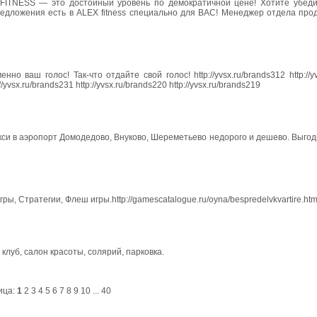
ITNESS — это достойный уровень по демократичной цене! Хотите убеди
предложения есть в ALEX fitness специально для ВАС! Менеджер отдела про
 ваш голос! Так-что отдайте свой голос! http://yvsx.ru/brands312 http://yv
://yvsx.ru/brands231 http://yvsx.ru/brands220 http://yvsx.ru/brands219
такси в аэропорт Домодедово, Внуково, Шереметьево недорого и дешево. Выгод
, Стратегии, Флеш игры.http://gamescatalogue.ru/oyna/bespredelvkvartire.htm
 клуб, салон красоты, солярий, парковка.
ица:
1
2
3
4
5
6
7
8
9
10
...
40