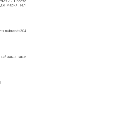
ться? - Просто
даж Мария. Тел.
sx.ru/brands304
ный заказ такси
l