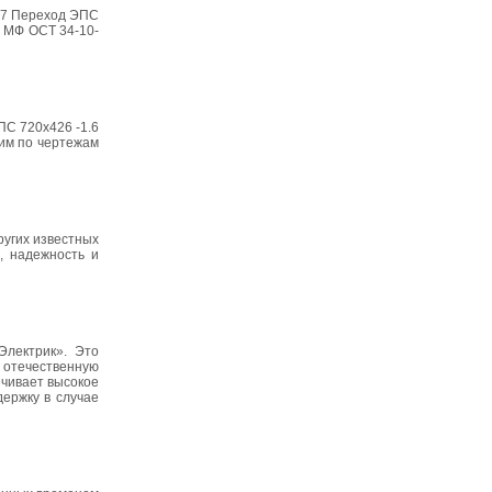
-97 Переход ЭПС
1 МФ ОСТ 34-10-
ПС 720х426 -1.6
вим по чертежам
ругих известных
, надежность и
лектрик». Это
 отечественную
ечивает высокое
держку в случае