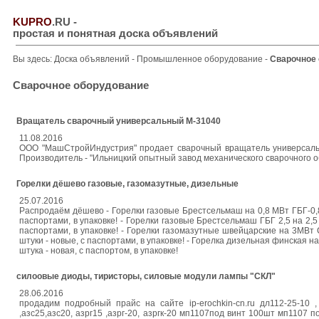
KUPRO
.RU
-
простая и понятная доска объявлений
Вы здесь:
Доска объявлений
-
Промышленное оборудование
-
Сварочное
Сварочное оборудование
Вращатель сварочный универсальный М-31040
11.08.2016
ООО "МашСтройИндустрия" продает сварочный вращатель универсальны
Производитель - "Ильницкий опытный завод механического сварочного о
Горелки дёшево газовые, газомазутные, дизельные
25.07.2016
Распродаём дёшево - Горелки газовые Брестсельмаш на 0,8 МВт ГБГ-0,8-
паспортами, в упаковке! - Горелки газовые Брестсельмаш ГБГ 2,5 на 2,5
паспортами, в упаковке! - Горелки газомазутные швейцарские на 3МВт
штуки - новые, с паспортами, в упаковке! - Горелка дизельная финская 
штука - новая, с паспортом, в упаковке!
силоовые диоды, тиристоры, силовые модули лампы "СКЛ"
28.06.2016
продадим подробный прайс на сайте ip-erochkin-cn.ru дл112-25-10 , 
,азс25,азс20, азрг15 ,азрг-20, азргк-20 мп1107под винт 100шт мп1107