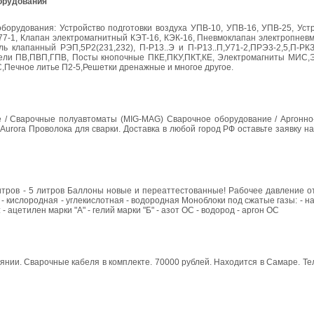
орудования
орудования: Устройство подготовки воздуха УПВ-10, УПВ-16, УПВ-25, Устр
77-1, Клапан электромагнитный КЭТ-16, КЭК-16, Пневмоклапан электропнев
 клапанный РЭП,5Р2(231,232), П-Р13..Э и П-Р13..П,У71-2,ПРЭ3-2,5,П-РКЗ,
тели ПВ,ПВП,ГПВ, Посты кнопочные ПКЕ,ПКУ,ПКТ,КЕ, Электромагниты МИС,
,Печное литье П2-5,Решетки дренажные и многое другое.
/ Сварочные полуавтоматы (MIG-MAG) Сварочное оборудование / Аргонно-
Aurora Проволока для сварки. Доставка в любой город РФ оставьте заявку н
 литров - 5 литров Баллоны новые и переаттестованные! Рабочее давление о
- кислородная - углекислотная - водородная Моноблоки под сжатые газы: - на
ацетилен марки "А" - гелий марки "Б" - азот ОС - водород - аргон ОС
нии. Сварочные кабеля в комплекте. 70000 рублей. Находится в Самаре. Те