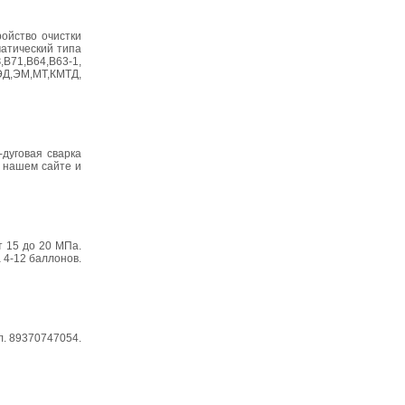
ойство очистки
матический типа
В71,В64,В63-1,
ЭД,ЭМ,МТ,КМТД,
дуговая сварка
а нашем сайте и
т 15 до 20 МПа.
 4-12 баллонов.
л. 89370747054.