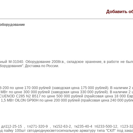
Добавить о
 оборудование
й М-31040. Оборудование 2008г.в., складское хранение, в работе не было
борудования". Доставка по России.
200 по цене 170 000 рублей (заводская цена 175 000 рублей). В наличии 2 ш
 МВт по цене 300 000 рублей (заводская цена 330 000 рублей). В наличии 2 ш
 CUENOD C285 N2 B517 по цене 500 000 рублей (прайсовая цена 18 000 Евр
на 1,5 МВт OILON GP90H по цене 200 000 рублей (прайсовая цена 240 000 рубле
дл112-25-15 , тл271-320-9 , тк152-63-2, тк235-40-4 тб233-500-12, т123-3
 под пайку 100шт свтодиоднуюсветосигнальную арматуру типа "СКЛ" под зак