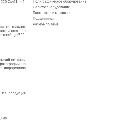
Полиграфическое оборудование
 220 Скл11-л- 2-
Сельхозоборудование
Банковское и кассовое
Подшипники
Разное по теме
атки складов,
ного и цветного
i.com/orgn/599-
льский окатыш»
 фотографии по
к же информацию
 Вся продукция
 8 мм