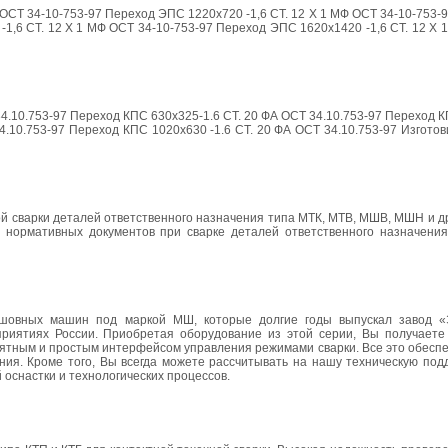
 ОСТ 34-10-753-97 Переход ЭПС 1220х720 -1,6 СТ. 12 Х 1 МФ ОСТ 34-10-753
-1,6 СТ. 12 Х 1 МФ ОСТ 34-10-753-97 Переход ЭПС 1620х1420 -1,6 СТ. 12 Х 
4.10.753-97 Переход КПС 630х325-1.6 СТ. 20 ФА ОСТ 34.10.753-97 Переход К
4.10.753-97 Переход КПС 1020х630 -1.6 СТ. 20 ФА ОСТ 34.10.753-97 Изгото
й сварки деталей ответственного назначения типа МТК, МТВ, МШВ, МШН и д
 нормативных документов при сварке деталей ответственного назначения
шовных машин под маркой МШ, которые долгие годы выпускал завод «Э
иятиях России. Приобретая оборудование из этой серии, Вы получаете
нятным и простым интерфейсом управления режимами сварки. Все это обесп
ния. Кроме того, Вы всегда можете рассчитывать на нашу техническую под
оснастки и технологических процессов.