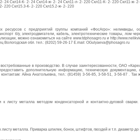
2- 24 Скл14-К- 2- 24 Скл14-ж- 2- 24 Скл11-л- 2- 220 Скл11-К- 2- 220 Скл11-ж- 2-
2- 220 Скл15.3-К- 2- 220 Скл15.2-ж- 2- 220
 ресурсов с предприятий группы компаний «ФосАгро»: неликвиды, ост
анспорт б/у, электродвигатели, кабель, электротехнические товары, лом чер
ации, можно ознакомиться на сайте www.tdphosagro.ru и http://www.nelikvid
ц Вологодская обл. тел.: (8202) 59-26-17 E.mail: OGulyaeva@phosagro.ru
 востребованные в производство. В случае заинтересованности, ОАО «Каре
предоставить дополнительную информацию, техническую документацию,
нтактам: Айна Анатольевна, тел.: (81459) 3-56-85, 3-58-51, 3-56-87 . Та
 к листу металла методом конденсаторной и контактно-дуговой сварки.
 листу металла. Приварка шпилек, бонок, штифтов, гвоздей и т.п. диаметр до