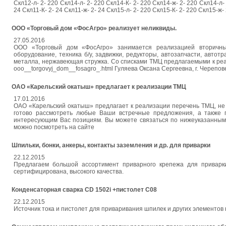
Скл12-л- 2- 220 Скл14-л- 2- 220 Скл14-К- 2- 220 Скл14-ж- 2- 220 Скл14-л- 
24 Скл11-К- 2- 24 Скл11-ж- 2- 24 Скл15-л- 2- 220 Скл15-К- 2- 220 Скл15-ж- 
ООО «Торговый дом «ФосАгро» реализует неликвиды.
27.05.2016
ООО «Торговый дом «ФосАгро» занимается реализацией вторичных
оборудование, техника б/у, задвижки, редукторы, автозапчасти, автотр
металла, нержавеющая стружка. Со списками ТМЦ предлагаемыми к реализ
ooo__torgovyj_dom__fosagro_.html Гуляева Оксана Сергеевна, г. Черепове
ОАО «Карельский окатыш» предлагает к реализации ТМЦ
17.01.2016
ОАО «Карельский окатыш» предлагает к реализации перечень ТМЦ, не
готово рассмотреть любые Ваши встречные предложения, а также 
интересующим Вас позициям. Вы можете связаться по нижеуказанным ко
можно посмотреть на сайте
Шпильки, бонки, анкеры, контакты заземления и др. для приварки
22.12.2015
Предлагаем большой ассортимент приварного крепежа для приварки
сертифицирована, высокого качества.
Конденсаторная сварка СD 1502i +пистолет C08
22.12.2015
Источник тока и пистолет для приваривания шпилек и других элементов к