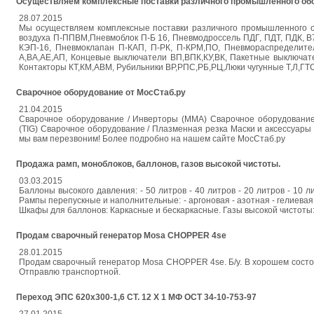
Осуществляем комплексные поставки различного промышленного об
28.07.2015
Мы осуществляем комплексные поставки различного промышленного об
воздуха П-ППВМ,Пневмоблок П-Б 16, Пневмодроссель ПДГ, ПДТ, ПДК, В
КЭП-16, Пневмоклапан П-КАП, П-РК, П-КРМ,ПО, Пневмораспределитель
А,ВА,АЕ,АП, Концевые выключатели ВП,ВПК,КУ,ВК, Пакетные выключа
Контакторы КТ,КМ,АВМ, Рубильники ВР,РПС,РБ,РЦ,Люки чугунные Т,Л,ГТС
Сварочное оборудование от МосСтаб.ру
21.04.2015
Сварочное оборудование / Инверторы (MMA) Сварочное оборудование 
(TIG) Сварочное оборудование / Плазменная резка Маски и аксессуары 
мы вам перезвоним! Более подробно на нашем сайте МосСтаб.ру
Продажа рамп, моноблоков, баллонов, газов высокой чистоты.
03.03.2015
Баллоны высокого давления: - 50 литров - 40 литров - 20 литров - 10
Рампы перепускные и наполнительные: - аргоновая - азотная - гелиевая 
Шкафы для баллонов: Каркасные и бескаркасные. Газы высокой чистоты: - 
Продам сварочный генератор Mosa CHOPPER 4se
28.01.2015
Продам сварочный генератор Mosa CHOPPER 4se. Б/у. В хорошем состоя
Отправлю транспортной.
Переход ЭПС 620х300-1,6 СТ. 12 Х 1 МФ ОСТ 34-10-753-97