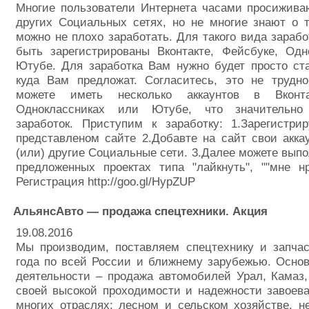
Многие пользователи Интернета часами просижива
других Социальных сетях, но не многие знают о 
можно не плохо заработать. Для такого вида зараб
быть зарегистрированы Вконтакте, Фейсбуке, Одн
Ютубе. Для заработка Вам нужно будет просто ст
куда Вам предложат. Согласитесь, это не трудн
можете иметь несколько аккаунтов в Вконта
Одноклассниках или Ютубе, что значительн
заработок. Приступим к заработку: 1.Зарегистри
представленом сайте 2.Добавте на сайт свои акка
(или) другие Социальные сети. 3.Далее можете выпо
предложенных проектах типа "лайкнуть", ""мне нр
Регистрация http://goo.gl/HypZUP
АльянсАвто — продажа спецтехники. Акция
19.08.2016
Мы производим, поставляем спецтехнику и запчас
года по всей России и ближнему зарубежью. Осно
деятельности – продажа автомобилей Урал, Камаз,
своей высокой проходимости и надежности завоев
многих отраслях: лесном и сельском хозяйстве, н