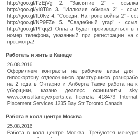
http://goo.gl/FzEjVg 2. "Заклятие 2" - ссыл
http://goo.gl/yI8T8n 3. "Иллюзия обмана 2" - сс
http://goo.gl/tL0lvz 4. "Соседи. На тропе войны 2" - 
http://goo.gl/NP9FZe 5. "Свадебный угар" - ссы
http://goo.gl/PFqqZt Оплата будет производиться в 
номер телефона, указанный при регистрации на с
просмотра!
Работать и жить в Канаде
26.08.2016
Оформляем контракты на рабочие визы для 
гипоскартону отделочников арматурчиков разнорабо
на 2 года в Онтарио и Алберта Также работа на 
уборщики, казано деалерс официанты skype
www.consultancyexperts.ca licenzia 418473 Internat
Placement Services 1235 Bay Str Toronto Canada
Работа в колл центре Москва
25.08.2016
Работа в колл центре Москва. Требуются менедж