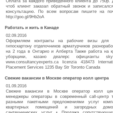
Оплата за каждого приведенного клиента до 750р. 
чтоб клиент заказал обратный звонок и записалс
консультацию. По всем вопросам пишите на поч
http://goo.gl/9Hb2oA
Работать и жить в Канаде
02.09.2016
Оформляем контракты на рабочие визы для 
гипоскартону отделочников арматурчиков разнорабо
на 2 года в Онтарио и Алберта Также работа на 
уборщики, казано деалерс официанты skype
www.consultancyexperts.ca licenzia 418473 Internat
Placement Services 1235 Bay Str Toronto Canada
Свежие вакансии в Москве оператор колл центра
01.09.2016
Свежие вакансии в Москве оператор колл цен
менеджеры операторы в современный call-центр т
разными пакетными предложениями услуг комп
квартирных помещений и загородных дом
сантехнических услуг • Продажа сопутствующи