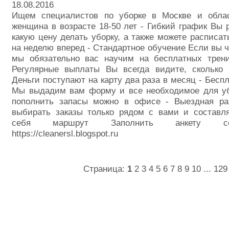
18.08.2016
Ищем специалистов по уборке в Москве и облас
женщина в возрасте 18-50 лет - Гибкий график Вы р
какую цену делать уборку, а также можете расписат
на неделю вперед - Стандартное обучение Если вы че
мы обязательно вас научим на бесплатных трени
Регулярные выплаты Вы всегда видите, сколько 
Деньги поступают на карту два раза в месяц - Бесп
Мы выдадим вам форму и все необходимое для уб
пополнить запасы можно в офисе - Выездная р
выбирать заказы только рядом с вами и составл
себя маршрут Заполнить анкету со
https://cleanersl.blogspot.ru
Страница:
1
2
3
4
5
6
7
8
9
10
...
129