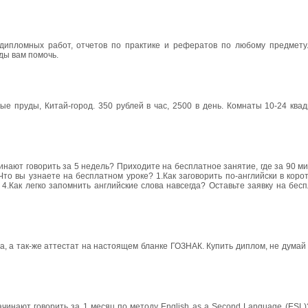
дипломных работ, отчетов по практике и рефератов по любому предмету
ды вам помочь.
ые пруды, Китай-город. 350 рублей в час, 2500 в день. Комнаты 10-24 ква
чинают говорить за 5 недель? Приходите на бесплатное занятие, где за 90 м
Что вы узнаете на бесплатном уроке? 1.Как заговорить по-английски в корот
4.Как легко запомнить английские слова навсегда? Оставьте заявку на бес
 а так-же аттестат на настоящем бланке ГОЗНАК. Купить диплом, не думай 
ачинают говорить за 1 месяц по методу English as a Second Language (ESL