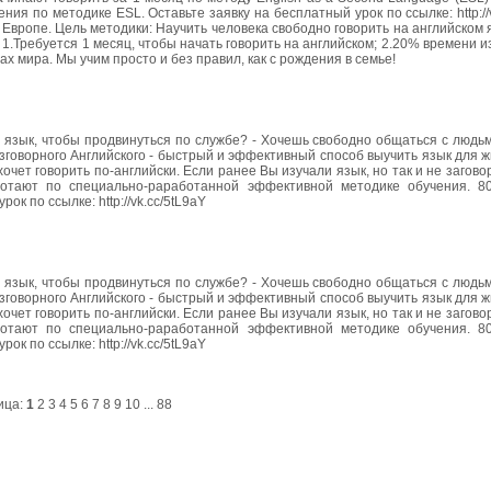
ния по методике ESL. Оставьте заявку на бесплатный урок по ссылке: http://
вропе. Цель методики: Научить человека свободно говорить на английском я
 1.Требуется 1 месяц, чтобы начать говорить на английском; 2.20% времени и
х мира. Мы учим просто и без правил, как с рождения в семье!
й язык, чтобы продвинуться по службе? - Хочешь свободно общаться с людь
азговорного Английского - быстрый и эффективный способ выучить язык для ж
очет говорить по-английски. Если ранее Вы изучали язык, но так и не загово
ботают по специально-раработанной эффективной методике обучения. 8
к по ссылке: http://vk.cc/5tL9aY
й язык, чтобы продвинуться по службе? - Хочешь свободно общаться с людь
азговорного Английского - быстрый и эффективный способ выучить язык для ж
очет говорить по-английски. Если ранее Вы изучали язык, но так и не загово
ботают по специально-раработанной эффективной методике обучения. 8
к по ссылке: http://vk.cc/5tL9aY
ица:
1
2
3
4
5
6
7
8
9
10
...
88