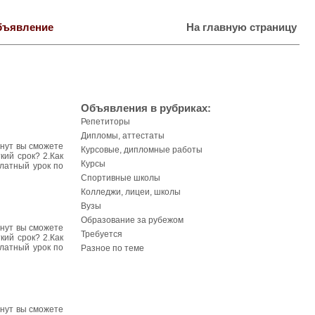
бъявление
На главную страницу
Объявления в рубриках:
Репетиторы
Дипломы, аттестаты
инут вы сможете
Курсовые, дипломные работы
кий срок? 2.Как
Курсы
платный урок по
Спортивные школы
Колледжи, лицеи, школы
Вузы
Образование за рубежом
инут вы сможете
Требуется
кий срок? 2.Как
платный урок по
Разное по теме
инут вы сможете