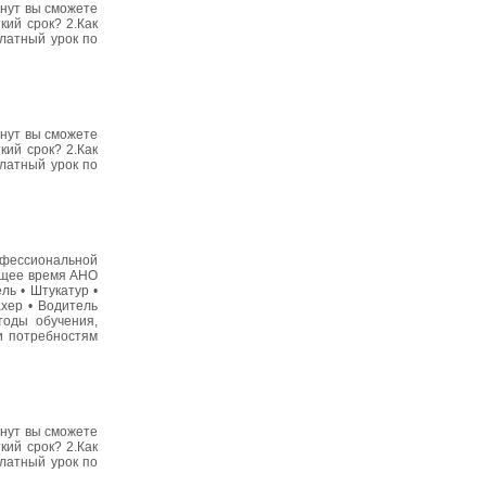
инут вы сможете
кий срок? 2.Как
платный урок по
инут вы сможете
кий срок? 2.Как
платный урок по
фессиональной
ящее время АНО
ь • Штукатур •
хер • Водитель
тоды обучения,
и потребностям
инут вы сможете
кий срок? 2.Как
платный урок по