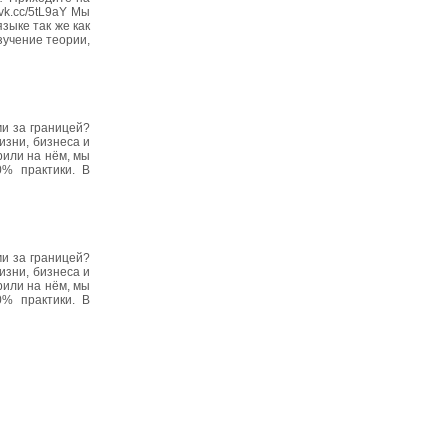
vk.cc/5tL9aY Мы
зыке так же как
зучение теории,
ми за границей?
изни, бизнеса и
рили на нём, мы
0% практики. В
ми за границей?
изни, бизнеса и
рили на нём, мы
0% практики. В