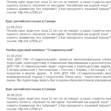
Почему одни люди учат язык 11 лет, но не говорят, а наши студенты на
оценить легкость обучения по методике "Английский как родной язык". 
освоить грамматику без зубрежки? 3.Как преодолеть языковой барьер? 
ссылке: http://vk.cc/5t9LaY
Курс английского языка в Самаре
01.09.2016
Почему одни люди учат язык 11 лет, но не говорят, а наши студенты на
оценить легкость обучения по методике "Английский как родной язык". 
освоить грамматику без зубрежки? 3.Как преодолеть языковой барьер? 
ссылке: http://vk.cc/5t9LaY
Учебно-курсовой комбинат "Ставропольский"
31.08.2016
АНО ДПО УКК «Ставропольский» является многопрофильным учебны
подготовке, переподготовке и повышению квалификации и дополнител
ДПО УКК «Ставропольский» ведет подготовку и переподготовку кадров
Слесарь-ремонтник • Автоэлектрик • Плотник • Бармен • Бетонщик • 
погрузчик и многие другие... В АНО ДПО УКК «Ставропольский» вн
индивидуальный подход к слушателям. Наша цель - подготовить выс
рынка. Мы будем рады видеть Вас в нашем образовательном учреждени
Курс английского языка в Самаре
30.08.2016
Почему одни люди учат язык 11 лет, но не говорят, а наши студенты на
оценить легкость обучения по методике "Английский как родной язык". 
освоить грамматику без зубрежки? 3.Как преодолеть языковой барьер? 
ссылке: http://vk.cc/5t9LaY