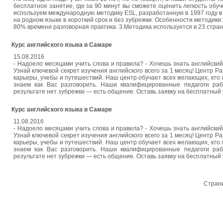
бесплатное занятие, где за 90 минут вы сможете оценить легкость обуче
используем международную методику ESL, разработанную в 1997 году в Е
на родном языке в короткий срок и без зубрежки. Особенности методики:
80% времени разговорная практика. 3.Методика используется в 23 страна
Курс английского языка в Самаре
15.08.2016
- Надоело месяцами учить слова и правила? - Хочешь знать английски
Узнай ключевой секрет изучения английского всего за 1 месяц! Центр Р
карьеры, учебы и путешествий. Наш центр обучает всех желающих, кто х
знаем как Вас разговорить. Наши квалифицированные педагоги ра
результате нет зубрежки — есть общение. Оставь заявку на бесплатный уро
Курс английского языка в Самаре
11.08.2016
- Надоело месяцами учить слова и правила? - Хочешь знать английски
Узнай ключевой секрет изучения английского всего за 1 месяц! Центр Р
карьеры, учебы и путешествий. Наш центр обучает всех желающих, кто х
знаем как Вас разговорить. Наши квалифицированные педагоги ра
результате нет зубрежки — есть общение. Оставь заявку на бесплатный уро
Стран