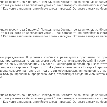
чинают говорить за 5 недель? Приходите на бесплатное занятие, где за 90 м
Что вы узнаете на бесплатном уроке? 1.Как заговорить по-английски в корот
4.Как легко запомнить английские слова навсегда? Оставьте заявку на бес
чинают говорить за 5 недель? Приходите на бесплатное занятие, где за 90 м
Что вы узнаете на бесплатном уроке? 1.Как заговорить по-английски в корот
4.Как легко запомнить английские слова навсегда? Оставьте заявку на бес
м учреждением. В условиях комбината реализуются программы по про
ьные программы для специалистов и рабочих различных профессий. В насто
 по основным направлениям: • Маляр • Ландшафтный дизайнер • Воспитател
Электрогазосварщик • Оператор ЭВМ • Дизайн интерьера • Повар • Парикма
едрена современная система подготовки обучающихся, инновационные ме
ококвалифицированных профессионалов, отвечающих ожиданиям общества 
и!
чинают говорить за 5 недель? Приходите на бесплатное занятие, где за 90 м
Что вы узнаете на бесплатном уроке? 1.Как заговорить по-английски в корот
4.Как легко запомнить английские слова навсегда? Оставьте заявку на бес