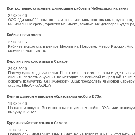
Контрольные, курсовые, дипломные работы в Чебоксарах на заказ
27.08.2016
ООО "Диплом21" поможет вам с написанием контрольных, курсовых, 
минимальные сроки, гарантия манибека, заключение договора! Будем ра
Кабинет психолога
27.08.2016
Кабинет психолога в центре Москвы на Покровке. Метро Курская, Чист
свежий ремонт, уютно.
Курс английского языка в Самаре
26.08.2016
Почему одни люди учат язык 11 лет, но не говорят, а наши студенты на
оценить легкость обучения по методике "Английский как родной язык". 
освоить грамматику без зубрежки? 3.Как преодолеть языковой барьер? 
ссылке: http://vk.cc/5t9LaY
Купить диплом о высшем образовании любого ВУЗа.
19.08.2016
На нашем ресурсе Вы можете купить диплом любого ВУЗа или техникума,
выручку ГОЗНАК.
Курс английского языка в Самаре
16.08.2016
Почему одни люди учат язык 10 лет, но не говорят, а наши студенты н