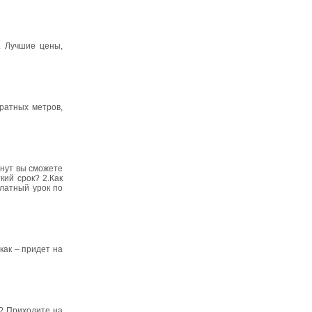
. Лучшие цены,
дратных метров,
инут вы сможете
кий срок? 2.Как
платный урок по
как – придет на
)? Приходите на