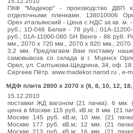
15.12.2010
ПКФ "Мадекор" - производство ДВП к
отделочными пленками. 138010006 Ор
Орех итальянский - Цена с НДС за кв. м. -
руб.; 1D-046 Белая - 78 руб.; 01А-1120
руб.; 01А-11000-080 SH Венге - 86 руб. 
мм., 2070 х 720 мм., 2070 х 820 мм., 2070
3,2 мм. Предлагаем Вам поставку наше
самовывоза со склада в г. Мценск Орло
Орел, ул. Салтыкова-Щедрина, 34, оф. 18 М
Сергеев Пётр. www.madekor.narod.ru , e-m
МДФ плита 2800 х 2070 х (6, 8, 10, 12, 18, 
15.12.2010
поставки ЖД вагоном (21 пачка). 6 мм. (
цена в Москве 115 руб. кВ.м; 8 мм. (21 па
Москве 145 руб. кВ.м; 10 мм. (21 пачк
Москве 177 руб. кВ.м; 12 мм. (21 пачк
Москве 213 руб. кВ.м; 16 мм. (21 пачк