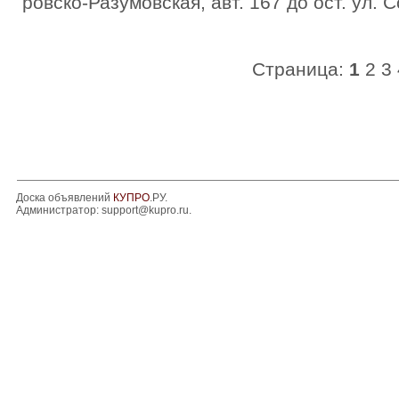
ровско-Разумовская, авт. 167 до ост. ул.
Страница:
1
2
3
Доска объявлений
КУПРО
.РУ.
Администратор:
support@kupro.ru
.