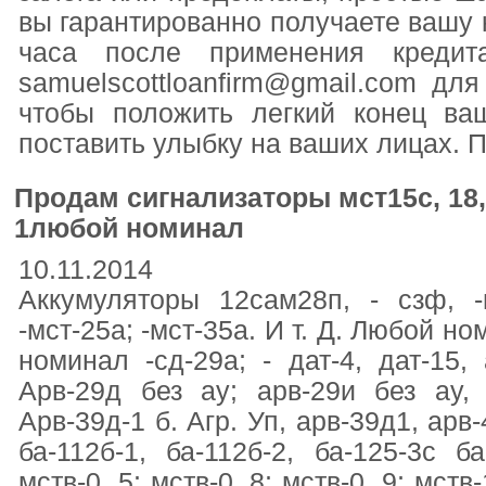
вы гарантированно получаете вашу к
часа после применения кредит
samuelscottloanfirm@gmail.com дл
чтобы положить легкий конец ва
поставить улыбку на ваших лицах. П
Продам сигнализаторы мст15с, 18, м
1любой номинал
10.11.2014
Аккумуляторы 12сам28п, - сзф, -и
-мст-25а; -мст-35а. И т. Д. Любой ном
номинал -сд-29а; - дат-4, дат-15, 
Арв-29д без ау; арв-29и без ау, 
Арв-39д-1 б. Агр. Уп, арв-39д1, арв
ба-112б-1, ба-112б-2, ба-125-3с ба
мств-0, 5; мств-0, 8; мств-0, 9; мств-