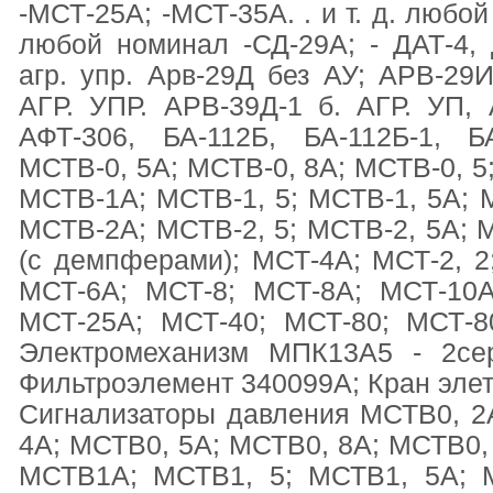
-МСТ-25А; -МСТ-35А. . и т. д. любой
любой номинал -СД-29А; - ДАТ-4,
агр. упр. Арв-29Д без АУ; АРВ-29
АГР. УПР. АРВ-39Д-1 б. АГР. УП,
АФТ-306, БА-112Б, БА-112Б-1, Б
МСТВ-0, 5А; МСТВ-0, 8А; МСТВ-0, 5;
МСТВ-1А; МСТВ-1, 5; МСТВ-1, 5А; 
МСТВ-2А; МСТВ-2, 5; МСТВ-2, 5А; 
(с демпферами); МСТ-4А; МСТ-2, 2
МСТ-6А; МСТ-8; МСТ-8А; МСТ-10А
МСТ-25А; МСТ-40; МСТ-80; МСТ-8
Электромеханизм МПК13А5 - 2се
Фильтроэлемент 340099А; Кран эле
Сигнализаторы давления МСТВ0, 2
4А; МСТВ0, 5А; МСТВ0, 8А; МСТВ0,
МСТВ1А; МСТВ1, 5; МСТВ1, 5А; 