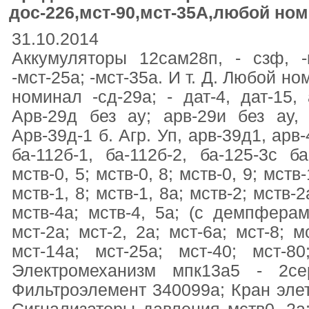
дос-226,мст-90,мст-35А,любой но
31.10.2014
Аккумуляторы 12сам28п, - сзф, -и
-мст-25а; -мст-35а. И т. Д. Любой ном
номинал -сд-29а; - дат-4, дат-15, 
Арв-29д без ау; арв-29и без ау, 
Арв-39д-1 б. Агр. Уп, арв-39д1, арв
ба-112б-1, ба-112б-2, ба-125-3с ба
мств-0, 5; мств-0, 8; мств-0, 9; мств-
мств-1, 8; мств-1, 8а; мств-2; мств-2
мств-4а; мств-4, 5а; (с демпферами
мст-2а; мст-2, 2а; мст-6а; мст-8; м
мст-14а; мст-25а; мст-40; мст-8
Электромеханизм мпк13а5 - 2се
Фильтроэлемент 340099а; Кран эле