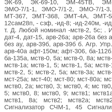
ЭК-69, ЭК-69-10, ЭМ-45ТВ, ЭМ-
ЭМО-7/1-1, ЭМО-7/1-2, ЭМО-7/1-
МТ-367, ЭМТ-368, ЭМТ-4А, ЭМТ-5
12сам28п, - сзф, -ид-8; -ид-240м, -ид
т. Д. Любой номинал -мств-2, 5с; . 
дат-4, дат-15, арв-26а; арв-26а без 
без ау, арв-39б, арв-39б б. Агр. Упр
арв-40а афт-150м; афт-306, ба-112б,
ба-135а, мств-0, 5а; мств-0, 8а; мств-
мств-1а; мств-1, 5; мств-1, 5а; мств-
мств-2, 5; мств-2, 5а; мств-3а; мств
мст-25а; мст-40; мст-80; мст-80а; 
мств0, 2а; мств0, 3; мств0, 4; мс тв0
5; мств0, 8; мств0, 9; мств1; мств1а
мств1, 8а; мств2; мств2а; мств
Сигнализатор СЧМ-1, 45 Сигнали