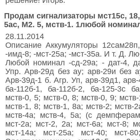
решение! Игорь.
Продам сигнализаторы мст15с, 18,
5ас, М2. 5, мств-1. 1любой номина
28.11.2014
Описание Аккумуляторы 12сам28п, -
-имд-8; -мст-25а; -мст-35а. И т. Д. Лю
Любой номинал -сд-29а; - дат-4, да
Упр. Арв-29д без ау; арв-29и без ау
Арв-39д-1 б. Агр. Уп, арв-39д1, арв
ба-112б-1, ба-112б-2, ба-125-3с ба
мств-0, 5; мств-0, 8; мств-0, 9; мств-
мств-1, 8; мств-1, 8а; мств-2; мств-2
мств-4а; мств-4, 5а; (с демпферами
мст-2а; мст-2, 2а; мст-6а; мст-8; м
мст-14а; мст-25а; мст-40; мст-8