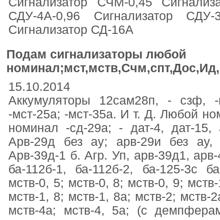
Сигнализатор СЧМ-0,45 Сигнализа
СДУ-4А-0,96 Сигнализатор СДУ-
Сигнализатор СД-16А
Подам сигнализаторы любой
номинал;мст,мств,Счм,спт,Дос,Ид,ид
15.10.2014
Аккумуляторы 12сам28п, - сзф, -и
-мст-25а; -мст-35а. И т. Д. Любой но
номинал -сд-29а; - дат-4, дат-15, 
Арв-29д без ау; арв-29и без ау, 
Арв-39д-1 б. Агр. Уп, арв-39д1, арв
ба-112б-1, ба-112б-2, ба-125-3с ба
мств-0, 5; мств-0, 8; мств-0, 9; мств-
мств-1, 8; мств-1, 8а; мств-2; мств-2
мств-4а; мств-4, 5а; (с демпферами