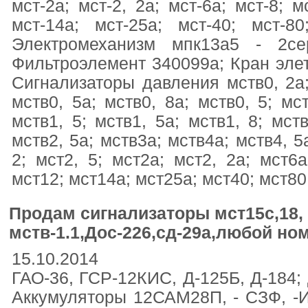
мст-2а; мст-2, 2а; мст-6а; мст-8; м
мст-14а; мст-25а; мст-40; мст-8
Электромеханизм мпк13а5 - 2се
Фильтроэлемент 340099а; Кран эле
Сигнализаторы давления мств0, 2а; 
мств0, 5а; мств0, 8а; мств0, 5; мст
мств1, 5; мств1, 5а; мств1, 8; мств
мств2, 5а; мств3а; мств4а; мств4, 5
2; мст2, 5; мст2а; мст2, 2а; мст6а
мст12; мст14а; мст25а; мст40; мст80
Продам сигнализаторы мст15с,18, м
мств-1.1,Дос-226,сд-29а,любой но
15.10.2014
ГАО-36, ГСР-12КИС, Д-125Б, Д-184; Д
Аккумуляторы 12САМ28П, - СЗФ, -И