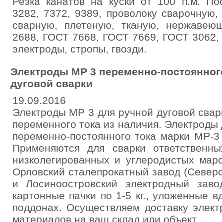
Резка канатов на куски от 100 п.м. П
3282, 7372, 9389, проволоку сварочную,
сварную, плетеную, тканую, нержаве
2688, ГОСТ 7668, ГОСТ 7669, ГОСТ 3062, 
электроды, стропы, гвозди.
Электроды МР 3 переменно-постоянного
дуговой сварки
19.09.2016
Электроды МР 3 для ручной дуговой сварк
переменного тока из наличия. Электроды 
переменно-постоянного тока марки МР-3 
Применяются для сварки ответственны
низколегированных и углеродистых маро
Орловский сталепрокатный завод (Север
и Лосиноостровский электродный заво
картонные пачки по 1-5 кг., уложенные 
поддонах. Осуществляем доставку элект
материалов на ваш склад или объект.