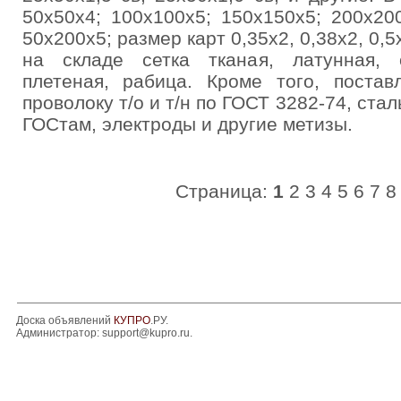
50х50х4; 100х100х5; 150х150х5; 200х20
50х200х5; размер карт 0,35х2, 0,38х2, 0,5
на складе сетка тканая, латунная, 
плетеная, рабица. Кроме того, постав
проволоку т/о и т/н по ГОСТ 3282-74, стал
ГОСтам, электроды и другие метизы.
Страница:
1
2
3
4
5
6
7
8
Доска объявлений
КУПРО
.РУ.
Администратор:
support@kupro.ru
.