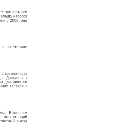
У нас есть вся
наладку насосов
ия с 2008 года
у и по Украине
 с возможность
ды. Доступны к
ят для простого
нних запахов к
лка). Выполним
ы таких станций
сплатный выезд