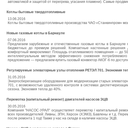
автоматикой и защитой от перегрева, угасания пламени). Самые продв
Котлы бытовые твердотопливные
13.06.2016
Котлы бытовые твердотопливные производства ЧАО «Станкинпром» мощн
Новые газовые котлы в Барнауле
07.06.2016
Предлагаем зарубежные и отечественные газовые котлы в Барнауле по
бюджетных до премиум решений. Компактные настенные решения дл
комфортный микроклимат. Площадь отапливаемого помещения — до 500
интеллектуальным методом эффективного снижения потребляемого 
предложение — предлагаем купить газовый конвектор АКОГ-6 по доступн
Регулируемые элеваторные узлы отопления РЕТЭЛ 701. Экономия те
31.05.2016
Энергосберегающее оборудование для модернизации старых элеваторны
701, c возможностью удаленного контроля в системах диспетчеризаци
сезона. Экономия тепла до 40%.
Перемотка (капитальный ремонт) двигателей насосов ЭЦВ
30.05.2016
Компания "НАСОС-УРАЛ" осуществляет перемотку / капитальный ремонт
всех производителей: Ливны, ЗПН, Херсон (ХЭМЗ), Бавлены и т.д. Перем
после ремонта 1 год! Также у нас на складе в наличии насосы ЭЦВ.