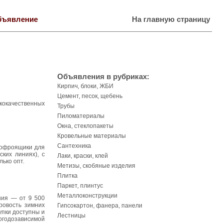
бъявление
На главную страницу
Объявления в рубриках:
Кирпич, блоки, ЖБИ
Цемент, песок, щебень
кокачественных
Трубы
Пиломатериалы
Окна, стеклопакеты
Кровельные материалы
Сантехника
 Гофроящики для
ких линиях), с
Лаки, краски, клей
ько опт.
Метизы, скобяные изделия
Плитка
Паркет, плинтус
Металлоконструкции
ния — от 9 500
ровость зимних
Гипсокартон, фанера, панели
упки доступны и
Лестницы
погодозависимой