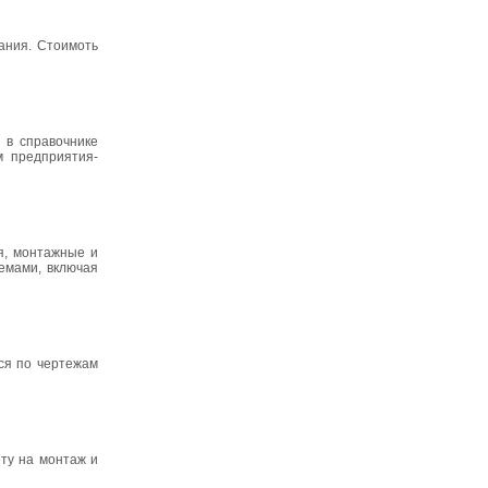
рания. Стоимоть
 в справочнике
м предприятия-
я, монтажные и
емами, включая
ся по чертежам
ту на монтаж и