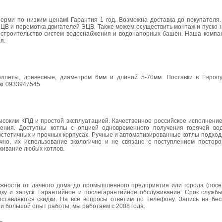
рми по низким ценам! Гарантия 1 год. Возможна доставка до покупателя. 
ЦВ и перемотка двигателей ЭЦВ. Также можем осуществить монтаж и пуско-
 строительство систем водоснабжения и водонапорных башен. Наша компан
я.
ллеты, древесные, диаметром 6мм и длиной 5-70мм. Поставки в Европ
 кг 0933947545
ысоким КПД и простой эксплуатацией. Качественное российское исполнение
нения. Доступны котлы с опцией одновременного получения горячей во
эстетичных и прочных корпусах. Ручные и автоматизированные котлы подход
чно, их использование экологично и не связано с поступлением посторо
живание любых котлов.
ности от дачного дома до промышленного предприятия или города (посе
ладку и запуск. Гарантийное и послегарантийное обслуживание. Срок служб
доставляются скидки. На все вопросы ответим по телефону. Запись на бе
и большой опыт работы, мы работаем с 2008 года.