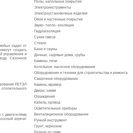
Полы, напольные покрытия
Электроинструменты
Электроустановочные изделия
Обои и настенные покрытия
Звуко- тепло- изоляция
Гидроизоляция
Сухие смеси
Стекло
 любых задач от
Бани и сауны
омогут создать
й управления и
Дачные, садовые дома, срубы
воду. Сезонное
Камины, печи
Котельное, насосное оборудование
Оборудование и техника для строительства и ремонта
Сварочное оборудование
лирования РЕТЭЛ
Камень, мрамор
о отопительного
Двери, замки
Ограждения
Кабель, провод
Осветительные приборы
Вентиляционное оборудование
м с двигателями
асосный агрегат
Ручной инструмент
Грунт, чернозем
Разное по теме