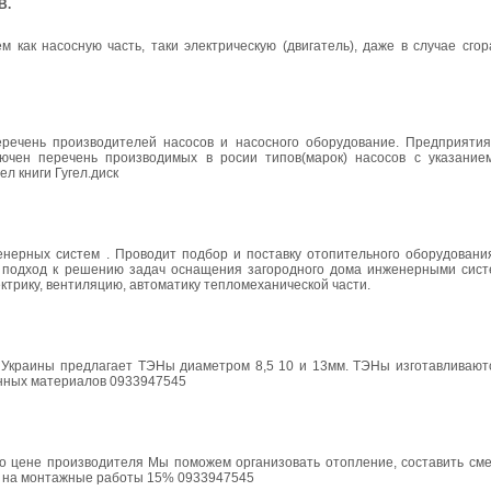
В.
 как насосную часть, таки электрическую (двигатель), даже в случае сго
речень производителей насосов и насосного оборудование. Предприятия
лючен перечень производимых в росии типов(марок) насосов с указание
ел книги Гугел.диск
нерных систем . Проводит подбор и поставку отопительного оборудовани
й подход к решению задач оснащения загородного дома инженерными сист
ктрику, вентиляцию, автоматику тепломеханической части.
 Украины предлагает ТЭНы диаметром 8,5 10 и 13мм. ТЭНы изготавливают
енных материалов 0933947545
о цене производителя Мы поможем организовать отопление, составить сме
а на монтажные работы 15% 0933947545