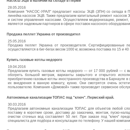
Насосы ЭЦВ в наличии на складе в Перми
28.05.2016
Компания "НАСОС-УРАЛ" предлагает насосы ЭЦВ (ЗПН) со склада в Пе
линейка насосов ЭЦВ. Также предлагаем капитальный ремонт насосов Э
и систем управления насосами. Осуществляем модернизацию, ремонт,
является надежным партнеров в сфере поставок насосного оборудовани
Продажа пеллет Украина от производител
25.05.2016
Продажа пеллет Украина от производителя. Сертифицированные пе
осуществляются в биг-бегах весом 1000 кг, возможна поставка по 15 и 40
Купить газовые котлы недорого
19.04.2016
Предлагаем купить газовые котлы недорого — от 17 000 рублей — с в
обогреть большой метраж, варианты закрытого и открытого испол
приобретению газовые котлы иностранного производства в Барнауле в 
их внедрения в ванную комнату, кухню. Они смотрятся очень эстети
пользователю. Компания «Домовой» также производит сервисное обслу
Автономные канализации ТОПАС под "ключ". Пермский край.
30.03.2016
Предлагаем автономные канализации ТОПАС для объектов любой слож
поставку в короткие сроки, доставку до заказчика, монтаж, пуско-на
очистки сточных вод составляет 50 лет. При заказе под "ключ" пре
специалиста для подбора и консультации по телефону. У нашей компани