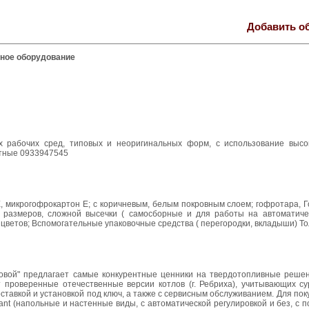
Добавить о
сное оборудование
 рабочих сред, типовых и неоригинальных форм, с использование высо
ртные 0933947545
ВЕ, микрогофрокартон Е; с коричневым, белым покровным слоем; гофротара,
 размеров, сложной высечки ( самосборные и для работы на автоматичес
цветов; Вспомогательные упаковочные средства ( перегородки, вкладыши) Тол
овой" предлагает самые конкурентные ценники на твердотопливные реше
проверенные отечественные версии котлов (г. Ребриха), учитывающих су
ставкой и установкой под ключ, а также с сервисным обслуживанием. Для пок
ant (напольные и настенные виды, с автоматической регулировкой и без, с 