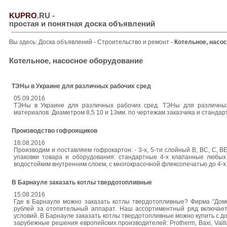
KUPRO
.RU
-
простая и понятная доска объявлений
Вы здесь:
Доска объявлений
-
Строительство и ремонт
-
Котельное, насо
Котельное, насосное оборудование
ТЭНы в Украине для различных рабочих сред
05.09.2016
ТЭНы в Украине для различных рабочих сред. ТЭНы для различных
материалов. Диаметром 8,5 10 и 13мм. по чертежам заказчика и станда
Производство гофроящиков
18.08.2016
Производим и поставляем гофрокартон: - 3-х, 5-ти слойный В, ВС, С, 
упаковки товара и оборудования: стандартные 4-х клапанные любых
водостойким внутренним слоем, с многокрасочной флексопечатью до 4-х 
В Барнауле заказать котлы твердотопливные
15.08.2016
Где в Барнауле можно заказать котлы твердотопливные? Фирма "Дом
рублей за отопительный аппарат. Наш ассортиментный ряд включает 
условий. В Барнауле заказать котлы твердотопливные можно купить с до
зарубежные решения европейских производителей: Protherm, Baxi, Vaill