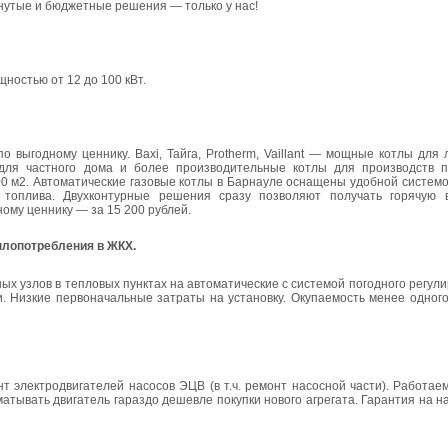
инутые и бюджетные решения — только у нас!
остью от 12 до 100 кВт.
 выгодному ценнику. Baxi, Тайга, Protherm, Vaillant — мощные котлы для
я частного дома и более производительные котлы для производств п
 м2. Автоматические газовые котлы в Барнауле оснащены удобной системо
топлива. Двухконтурные решения сразу позволяют получать горячую 
ому ценнику — за 15 200 рублей.
плопотребления в ЖКХ.
х узлов в тепловых пунктах на автоматические с системой погодного регу
и. Низкие первоначальные затраты на установку. Окупаемость менее одног
 электродвигателей насосов ЭЦВ (в т.ч. ремонт насосной части). Работае
атывать двигатель гараздо дешевле покупки нового агрегата. Гарантия на н