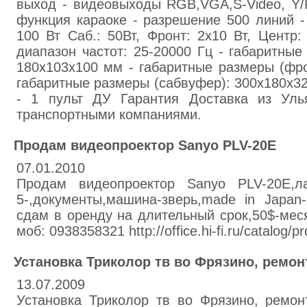
выход - видеовыходы RGB,VGA,S-Video, Y/PB
функция караоке - разрешение 500 линий 
100 Вт Саб.: 50Вт, Фронт: 2х10 Вт, Центр:
диапазон частот: 25-20000 Гц - габаритные
180х103х100 мм - габаритные размеры (фро
габаритные размеры (сабвуфер): 300х180х3
- 1 пульт ДУ Гарантия Доставка из Уль
транспортными компаниями.
Продам видеопроектор Sanyo PLV-20Е
07.01.2010
Продам видеопроектор Sanyo PLV-20Е,ла
5-,документы,машина-зверь,made in Japan
сдам в оренду на длительный срок,50$-меся
моб: 0938358321 http://office.hi-fi.ru/catalog/p
Установка Триколор тв во Фрязино, ремон
13.07.2009
Установка Триколор тв во Фрязино, ремон