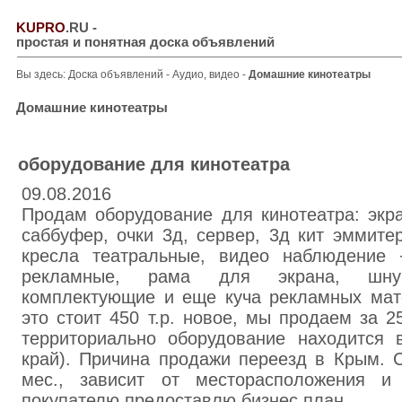
KUPRO
.RU
-
простая и понятная доска объявлений
Вы здесь:
Доска объявлений
-
Аудио, видео
-
Домашние кинотеатры
Домашние кинотеатры
оборудование для кинотеатра
09.08.2016
Продам оборудование для кинотеатра: экран
саббуфер, очки 3д, сервер, 3д кит эммитер
кресла театральные, видео наблюдение 
рекламные, рама для экрана, шну
комплектующие и еще куча рекламных мате
это стоит 450 т.р. новое, мы продаем за 25
территориально оборудование находится в
край). Причина продажи переезд в Крым. 
мес., зависит от месторасположения и
покупателю предоставлю бизнес план