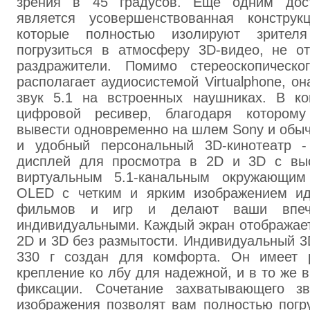
зрения в 45 градусов. Еще одним дост
является усовершенствованная конструк
которые полностью изолируют зрите
погрузиться в атмосферу 3D-видео, не о
раздражители. Помимо стереоскопическо
располагает аудиосистемой Virtualphone, о
звук 5.1 на встроенных наушниках. В ко
цифровой ресивер, благодаря котором
вывести одновременно на шлем Sony и обыч
и удобный персональный 3D-кинотеатр -
дисплей для просмотра в 2D и 3D с вы
виртуальным 5.1-канальным окружающим
OLED с четким и ярким изображением ид
фильмов и игр и делают ваши впеч
индивидуальными. Каждый экран отображает
2D и 3D без размытости. Индивидуальный 3
330 г создан для комфорта. Он имеет 
крепление ко лбу для надежной, и в то же 
фиксации. Сочетание захватывающего зв
изображения позволят вам полностью погр