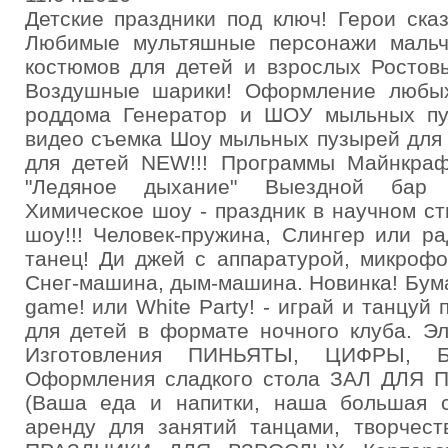
Детские праздники под ключ! Герои ска
Любимые мультяшные персонажи мальч
костюмов для детей и взрослых Ростов
Воздушные шарики! Оформление любых
роддома Генератор и ШОУ мыльных пу
видео съемка Шоу мыльных пузырей для 
для детей NEW!!! Программы Майнкра
"Ледяное дыхание" Выездной б
Химическое шоу - праздник в научном с
шоу!!! Человек-пружина, Слингер или р
танец! Ди джей с аппаратурой, микрофо
Снег-машина, дым-машина. Новинка! Бума
game! или White Party! - играй и танцуй
для детей в формате ночного клуба. Эл
Изготовления ПИНЬЯТЫ, ЦИФРЫ, Б
Оформления сладкого стола ЗАЛ ДЛЯ
(Ваша еда и напитки, наша большая с
аренду для занятий танцами, творчест