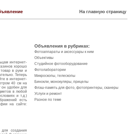
бъявление
На главную страницу
Объявления в рубриках:
Фотоаппараты и аксессуары к ним
Объективы
ьцам интернет-
Студийное фотооборудование
газинов хорошо
Фотолаборатории
товар в руки и
ательно. Теперь
Микроскопы, телескопы
йте в интернет-
Бинокли, монокуляры, прицелы
етром 40 см на
 он удобен для
Флэш-память для фото, фотопринтеры, сканеры
дметов в любой
Услуги и ремонт
словиях и т.д.)
Разное по теме
бражений есть
фии на сайте:
 для создания