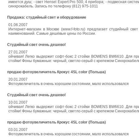
имеется душ; - свет Hensel Expert Pro 500, 4 прибора; - подвесная систе
синхрокабель. Запись по телефону (812) 975-1011
Продажа: студийный свет и оборудование
01.06.2007
Интернет-магазин в Москве (www.f-foto.ru) предлагает студийный све
наименований. Самые дешёвые цены по России.
Студийный свет очень дешево!
27.01.2007
ойчивая! Легко выдержит софт-бокс 2 стойки BOWENS BW6610. Для приб
стойки! Фоны бумажные: черный, светло-серый с крепежом Синхрокабель
продаю фотоувеличитель Крокус 4SL color (Польша)
20.01.2007
Фотоувеличитель в очень хорошем состоянии, мало использовался
Студийный свет очень дешево!
10.01.2007
ойчивая! Легко выдержит софт-бокс 2 стойки BOWENS BW6610. Для приб
стойки! Фоны бумажные: черный, светло-серый с крепежом Синхрокабель
продаю фотоувеличитель Крокус 4SL color (Польша)
03.01.2007
Фотоувеличитель в очень хорошем состоянии, мало использовался