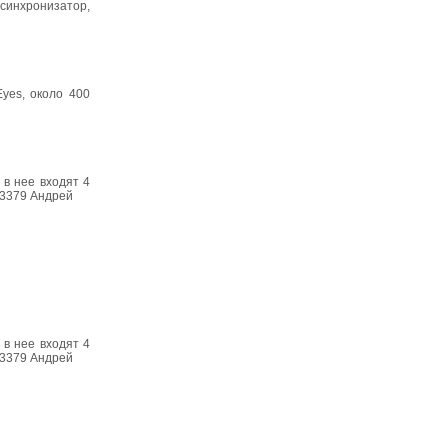
К синхронизатор,
Eyes, около 400
 в нее входят 4
-3379 Андрей
 в нее входят 4
-3379 Андрей