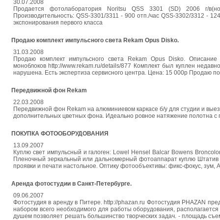
30.07.2008
Продается фотолаборатория Noritsu QSS 3301 (SD) 2006 г/в(
Производительность: QSS-3301/3311 - 900 отп./час QSS-3302/3312 - 12
экспонирования первого класса
Продаю комплект импульсного света Rekam Opus Disko.
31.03.2008
Продаю комплект импульсного света Rekam Opus Disko. Описание http
моноблоков http://www.rekam.ru/details/877 Комплект был куплен недавн
нарушена. Есть экспертиза сервисного центра. Цена: 15 000р Продаю п
Передвижной фон Rekam
22.03.2008
Передвижной фон Rekam на алюминиевом каркасе б/у для студии и выез
дополнительных цветных фона. Идеально ровное натяжение полотна с 
ПОКУПКА ФОТООБОРУДОВАНИЯ
13.09.2007
Куплю свет импульсный и галоген: Lowel Hensel Balcar Bowens Broncolor
Пленочный зеркальный или дальномерный фотоаппарат куплю Штатив Ma
проявки и печати настольное. Оптику фотообъективы: фикс-фокус, зум, 
Аренда фотостудии в Санкт-Петербурге.
09.06.2007
Фотостудия в аренду в Питере. http://phazan.ru Фотостудия PHAZAN п
набором всего необходимого для работы оборудования, располагается
душем позволяет решать большинство творческих задач. - площадь съемо