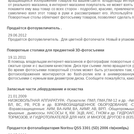
вращающихся изображений товаров на вашем сайте. Владельцы интерн
от реального магазина, в интернет-магазине покупатель не может взять 
покажите ему ваш товар со всех сторон - подробно, красиво, привлекат
самолично взял этот товар в руки и рассматривает его. Используй
Поворотные столы облегчают фотосъемку товаров, позволяют сделать пер
Продаётся фотоувеличитель .
29.06.2012
Продаётся фотоувеличитель . Для цветной фотопечати. Новый в упаковке.
Поворотные столики для предметной 3D-фотосъемки
19.11.2011
В помощь владельцам интернет-магазинов и фотографам: поворотные ст
сжатые сроки и с высоким качеством. Диск при съемке легко вращается 
Во время фотосъемки поворотный столик может быть установлен там, где
фотоизображения монтируются во flash-ролик или в анимированну
фотосъемки с нужным вам диаметром диска. Сообщите пожалуйста, какой
Запасные части ,оборудование и оснастка
21.01.2009
НИЗКОВОЛЬТНАЯ АППАРАТУРА: -Пускатели: ПМЛ, ПМА,ПМ-12 и др. -Авто
ВЛ, ВС, РВ, РСВ и др. ВЗРАВОЗАЩИЩЕННОЕ ОБОРУДОВАНИЕ -Свет
-Взравозащищенные: АИМ, ВА-АИМ, ВА, АИМР, АВ, ВРП. -Общепромы
крышные , дымососы. НАСОСЫ: К, КМ. ЭЦВ, АНС, ГНОМ и др. ГИД
ТОРМОЗОВ, И ГИДРОТОЛКАТЕЛЕЙ ДЛЯ НИХ. И МНОГОЕ ДРУГОЕ! 8 (8352) 
Продается фотолаборатория Noritsu QSS 3301 (SD) 2006 г/в(ноябрь)