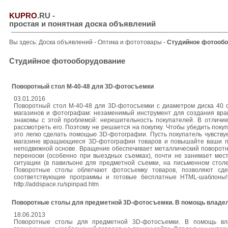
KUPRO
.RU
-
простая и понятная доска объявлений
Вы здесь:
Доска объявлений
-
Оптика и фототовары
-
Студийное фотооб
Студийное фотооборудование
Поворотный стол M-40-48 для 3D-фотосъемки
03.01.2016
Поворотный стол M-40-48 для 3D-фотосъемки с диаметром диска 40 с
магазинов и фотографам: незаменимый инструмент для создания вр
знакомы с этой проблемой: нерешительность покупателей. В отличие
рассмотреть его. Поэтому не решается на покупку. Чтобы убедить покуп
это легко сделать помощью 3D-фотографии. Пусть покупатель чувствует
магазине вращающиеся 3D-фотографии товаров и повышайте ваши п
неподвижной основе. Вращение обеспечивает металлический поворотн
переноски (особенно при выездных съемках), почти не занимает мес
ситуации (в павильоне для предметной съемки, на письменном столе,
Поворотные столы облегчают фотосъемку товаров, позволяют сде
соответствующие программы и готовые бесплатные HTML-шаблоны!
http://addspace.ru/spinpad.htm
Поворотные столы для предметной 3D-фотосъемки. В помощь владел
18.06.2013
Поворотные столы для предметной 3D-фотосъемки. В помощь вла