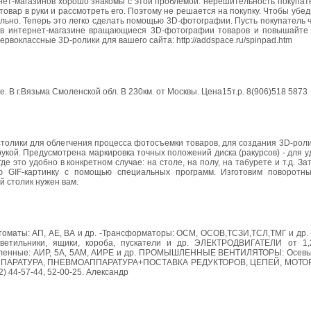
ет-магазинов хорошо знакомы с этой проблемой: нерешительность покупате
товар в руки и рассмотреть его. Поэтому не решается на покупку. Чтобы убед
ельно. Теперь это легко сделать помощью 3D-фотографии. Пусть покупатель чу
те в интернет-магазине вращающиеся 3D-фотографии товаров и повышайте
воклассные 3D-ролики для вашего сайта: http://addspace.ru/spinpad.htm
 В г.Вязьма Смоленской обл. В 230км. от Москвы. Цена15т.р. 8(906)518 5873
олики для облегчения процесса фотосъемки товаров, для создания 3D-роли
рукой. Предусмотрена маркировка точных положений диска (ракурсов) - для у
 это удобно в конкретном случае: на столе, на полу, на табурете и т.д. З
ю GIF-картинку с помощью специальных программ. Изготовим поворотн
 столик нужен вам.
маты: АП, АЕ, ВА и др. -Трансформаторы: ОСМ, ОСОВ,ТСЗИ,ТСЛ,ТМГ и др. -
ильники, ящики, короба, пускатели и др. ЭЛЕКТРОДВИГАТЕЛИ от 1,
шленные: АИР, 5А, 5АМ, АИРЕ и др. ПРОМЫШЛЕННЫЕ ВЕНТИЛЯТОРЫ: Осевы
РОАППАРАТУРА, ПНЕВМОАППАРАТУРА+ПОСТАВКА РЕДУКТОРОВ, ЦЕПЕЙ, МОТО
44-57-44, 52-00-25. Александр