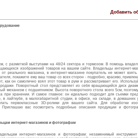
Добавить о
орудование
м, с разметкой выступами на 48/24 сектора и тормозом. В помощь владел
ащающихся изображений товаров на вашем сайте. Владельцы интернет-ма
 от реального магазина, в интернет-магазине покупатель не может взять 
ателя, покажите ему ваш товар со всех сторон - подробно, красиво, привлек
, как он самолично взял этот товар в руки и рассматривает его. Использу
родажи. Поворотный стол представляет из себя вращающийся диск диам
ый механизм с подшипником. Высота поворотного стола всего 5см, поэтому
та при хранении. И самое главное: он идеально подходит для съемки пре
 в лайткубе, в малогабаритной студии, в офисе, на складе, в домашних у
лать первоклассные 3D-ролики для вашего сайта. Для обработки изо
 Приглашаю вас посмотреть подробные описания продукции и фотогра
ьцам интернет-магазинов и фотографам
дельцам интернет-магазинов и фотографам: незаменимый инструмент