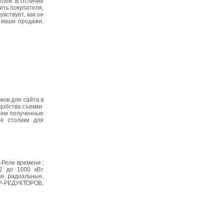
лей. В отличие
ить покупателя,
вствует, как он
 ваши продажи.
ков для сайта в
добства съемки.
атем полученные
ые столики для
Реле времени :
2 до 1000 кВт
е, радиальные,
Р-РЕДУКТОРОВ,