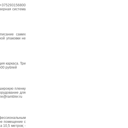
+375293156800
азерная система
Описание самих
ной упаковки не
ия каркаса. Три
500 рублей
 широкую пленку
борудование для
ie@rambler.ru
рофессиональным
ное помещение с
 10,5 метров; -