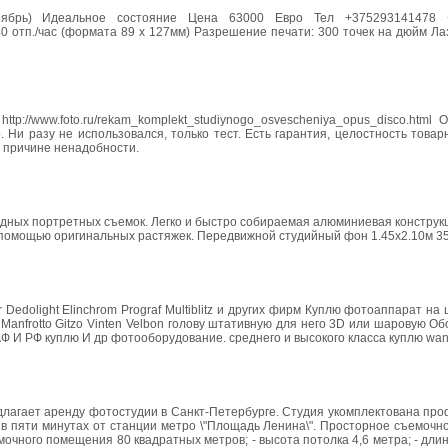
ноябрь) Идеальное состояние Цена 63000 Евро Тел +375293141478 
40 отп./час (формата 89 x 127мм) Разрешение печати: 300 точек на дюйм Л
://www.foto.ru/rekam_komplekt_studiynogo_osvescheniya_opus_disco.html 
о. Ни разу не использовался, только тест. Есть гарантия, целостность товар
о причине ненадобности.
дных портретных съемок. Легко и быстро собираемая алюминиевая конструкц
помощью оригинальных растяжек. Передвижной студийный фон 1.45х2.10м 3
 Dedolight Elinchrom Prograf Multiblitz и других фирм Куплю фотоаппарат на
nfrotto Gitzo Vinten Velbon голову штативную для него 3D или шаровую О
АФ И РФ куплю И др фотооборудование. среднего и высокого класса куплю wan
редлагает аренду фотостудии в Санкт-Петербурге. Студия укомплектована п
 в пяти минутах от станции метро \"Площадь Ленина\". Просторное съемоч
чного помещения 80 квадратных метров; - высота потолка 4,6 метра; - длина