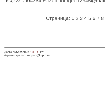
ICQ:390904364 E-Mail: fotograf12345@mail
Страница:
1
2
3
4
5
6
7
8
Доска объявлений
КУПРО
.РУ.
Администратор:
support@kupro.ru
.