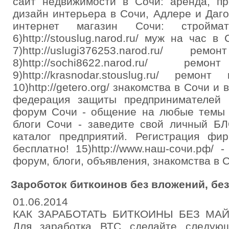
сайт недвижимости в Сочи: аренда, прода
дизайн интерьера в Сочи, Адлере и Дагом
интернет магазин Сочи: стройма
6)http://stouslug.narod.ru/ муж на час 
7)http://uslugi376253.narod.ru/ р
8)http://sochi8622.narod.ru/ р
9)http://krasnodar.stouslug.ru/ ремо
10)http://getero.org/ знакомства в Сочи и в
федерация защиты предпринимателей 12)h
форум Сочи - общение на любые темы 13)h
блоги Сочи - заведите свой личный БЛОГ!
каталог предприятий. Регистрация ф
бесплатно! 15)http://www.наш-сочи.рф/
форум, блоги, объявления, знакомства в 
Зароботок биткоинов без вложений, бе
01.06.2014
КАК ЗАРАБОТАТЬ БИТКОИНЫ БЕЗ МА
Для заработка ВТС сделайте следую