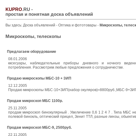
KUPRO
.RU
-
простая и понятная доска объявлений
Вы здесь:
Доска объявлений
-
Оптика и фототовары
-
Микроскопы, телес
Микроскопы, телескопы
Предлагаем оборудование
08.01.2006
кксесуары, наблюдательные приборы дневного и ночного виден
потребления. Рассмотрим любые предложения о сотрудничестве.
Продаю микроскопы МБС-10 + ЗИП
12.12.2005
Продаю микроскопы МБС-10+ЗИП(набор окуляров)=8800руб.,МБС-9+ЗИП 
Продам микроскоп МБС 1100р.
25.11.2005
продам микроскоп бинокулярный . Увеличение 0,6 1 2 4 7 . Типа МБС не
полевой бинокль, оптический прицел, Зенит ТТЛ, разные линзы, обьект
Продам микроскоп МБС-9, 2500руб.
22.11.2005