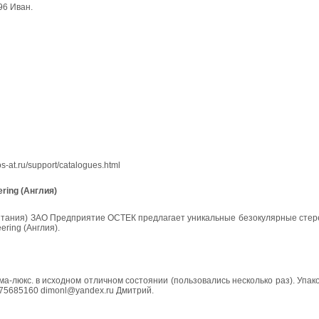
96 Иван.
at.ru/support/catalogues.html
ring (Англия)
ритания) ЗАО Предприятие ОСТЕК предлагает уникальные безокулярные стер
ring (Англия).
а-люкс. в исходном отличном состоянии (пользовались несколько раз). Упак
175685160 dimonl@yandex.ru Дмитрий.