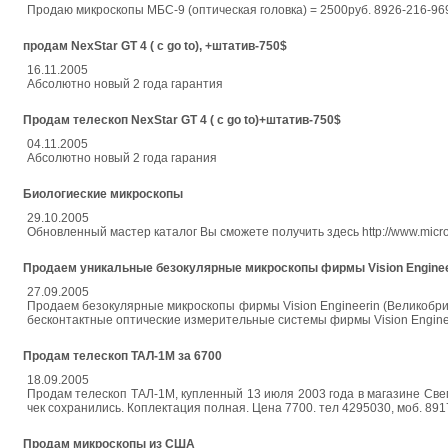
Продаю микроскопы МБС-9 (оптическая головка) = 2500руб. 8926-216-96
продам NexStar GT 4 ( c go to), +штатив-750$
16.11.2005
Абсолютно новый 2 года гарантия
Продам телескоп NexStar GT 4 ( c go to)+штатив-750$
04.11.2005
Абсолютно новый 2 года гарания
Биологиеские микроскопы
29.10.2005
Обновленный мастер каталог Вы сможете получить здесь http://www.micros-
Продаем уникальные безокулярные микроскопы фирмы Vision Enginee
27.09.2005
Продаем безокулярные микроскопы фирмы Vision Engineerin (Великоб
бесконтактные оптические измерительные системы фирмы Vision Enginee
Продам телескоп ТАЛ-1М за 6700
18.09.2005
Продам телескоп ТАЛ-1М, купленный 13 июля 2003 года в магазине Свем
чек сохранились. Коплектация полная. Цена 7700. тел 4295030, моб. 89
Продам микроскопы из США