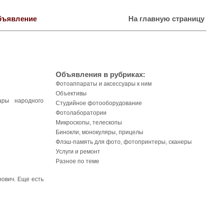
бъявление
На главную страницу
Объявления в рубриках:
Фотоаппараты и аксессуары к ним
Объективы
ары народного
Студийное фотооборудование
Фотолаборатории
Микроскопы, телескопы
Бинокли, монокуляры, прицелы
Флэш-память для фото, фотопринтеры, сканеры
Услуги и ремонт
Разное по теме
рович. Еще есть