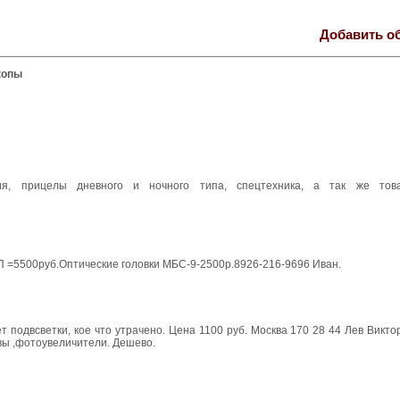
Добавить о
копы
ия, прицелы дневного и ночного типа, спецтехника, а так же тов
=5500руб.Оптические головки МБС-9-2500р.8926-216-9696 Иван.
т подвсветки, кое что утрачено. Цена 1100 руб. Москва 170 28 44 Лев Викто
ивы ,фотоувеличители. Дешево.