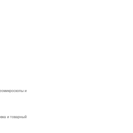
еомикроскопы и
овка и товарный