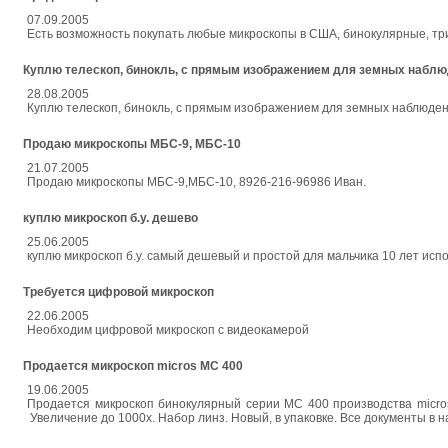
07.09.2005
Есть возможность покупать любые микроскопы в США, бинокулярные, т
Куплю телескоп, бинокль, с прямым изображением для земных набл
28.08.2005
Куплю телескоп, бинокль, с прямым изображением для земных наблюден
Продаю микроскопы МБС-9, МБС-10
21.07.2005
Продаю микроскопы МБС-9,МБС-10, 8926-216-96986 Иван.
куплю микроскоп б.у. дешево
25.06.2005
куплю микроскоп б.у. самый дешевый и простой для мальчика 10 лет исп
Требуется цифровой микроскоп
22.06.2005
Необходим цифровой микроскоп с видеокамерой
Продается микроскоп micros MC 400
19.06.2005
Продается микроскоп бинокулярный серии MC 400 производства micros,
Увеличение до 1000х. Набор линз. Новый, в упаковке. Все документы в н