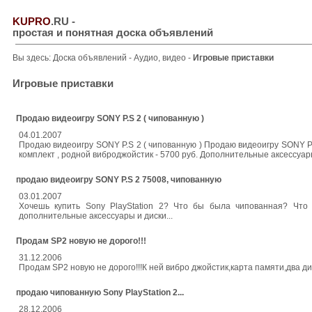
KUPRO
.RU
-
простая и понятная доска объявлений
Вы здесь:
Доска объявлений
-
Аудио, видео
-
Игровые приставки
Игровые приставки
Продаю видеоигру SONY P.S 2 ( чипованную )
04.01.2007
Продаю видеоигру SONY P.S 2 ( чипованную ) Продаю видеоигру SONY P.S 
комплект , родной виброджойстик - 5700 руб. Дополнительные аксессуары 
продаю видеоигру SONY P.S 2 75008, чипованную
03.01.2007
Хочешь купить Sony PlayStation 2? Что бы была чипованная? Что бы
дополнительные аксессуары и диски...
Продам SP2 новую не дорого!!!
31.12.2006
Продам SP2 новую не дорого!!!К ней вибро джойстик,карта памяти,два ди
продаю чипованную Sony PlayStation 2...
28.12.2006