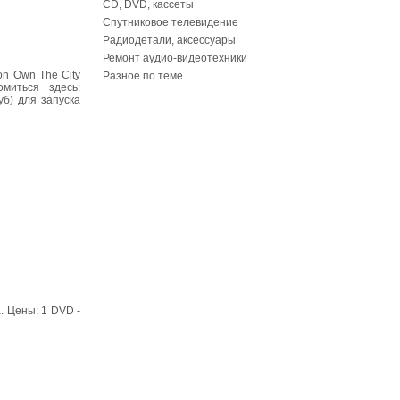
CD, DVD, кассеты
Спутниковое телевидение
Радиодетали, аксессуары
Ремонт аудио-видеотехники
bon Own The City
Разное по теме
миться здесь:
уб) для запуска
а. Цены: 1 DVD -