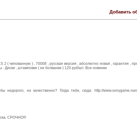
Добавить о
2 ( чипованную ) , 70008 , русская версия , абсолютно новая , гарантия , пр
. Диски , штамповки ( не болванки ) 120 руб/шт. Все новинки
 недорого, но качественно? Тогда тебе, сюда: http://www.sonygame.naro
ска. СРОЧНО!!!