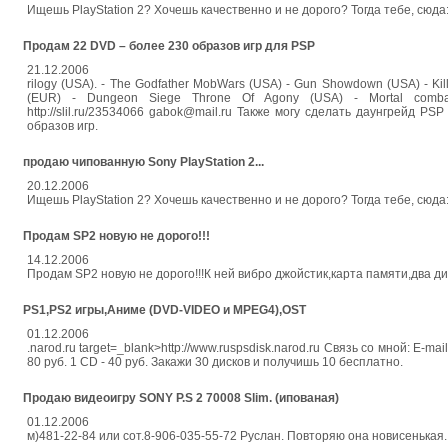
Ищешь PlayStation 2? Хочешь качественно и не дорого? Тогда тебе, сюда:
Продам 22 DVD – более 230 образов игр для PSP
21.12.2006
rilogy (USA). - The Godfather MobWars (USA) - Gun Showdown (USA) - Kil
(EUR) - Dungeon Siege Throne Of Agony (USA) - Mortal comb
http://slil.ru/23534066 gabok@mail.ru Также могу сделать даунгрейд PS
образов игр.
продаю чипованную Sony PlayStation 2...
20.12.2006
Ищешь PlayStation 2? Хочешь качественно и не дорого? Тогда тебе, сюда:
Продам SP2 новую не дорого!!!
14.12.2006
Продам SP2 новую не дорого!!!К ней вибро джойстик,карта памяти,два ди
PS1,PS2 игры,Аниме (DVD-VIDEO и MPEG4),OST
01.12.2006
.narod.ru target=_blank>http://www.ruspsdisk.narod.ru Связь со мной: E-
80 руб. 1 CD - 40 руб. Закажи 30 дисков и получишь 10 бесплатно.
Продаю видеоигру SONY P.S 2 70008 Slim. (ипованая)
01.12.2006
м)481-22-84 или сот.8-906-035-55-72 Руслан. Повторяю она новисенькая.