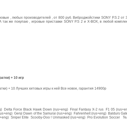
бс.новые , любых производителей , от 800 руб. Виброджойстики SONY P.S 2 от 
 А так же покупаю , игровые приставки SONY P.S 2 и X-BOX, в любой компл
атки) + 10 игр
ки) + 10 Лучших хитовых игры к ней Все новое, гарантия 14900p
ng) Delta Force Black Hawk Down (rus+eng) Final Fantasy X-2 rus F1 05 (rus+
us+eng) Genji Dawn of the Samurai (rus+eng) Fahrenheit (rus+eng) Baldurs Gate
+eng) Sniper Elite Scooby-Doo ! Unmasked (rus+eng) Pro Evolution Soccer Тел