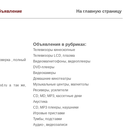
бъявление
На главную страницу
Объявления в рубриках:
Телевизоры кинескопные
Телевизоры LCD, плазма
оверка , полный
Видеомагнитофоны, видеоплееры
DVD-плееры
Видеокамеры
Домашние кинотеатры
Музыкальные центры, магнитолы
d.ru а так же,
Ресиверы, усилители
CD, MD, MP3, кассетные деки
Акустика
CD, MP3 плееры, наушники
Игровые приставки
Тумбы, подставки
Аудио-, видеозаписи