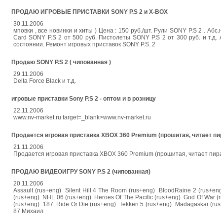
ПРОДАЮ ИГРОВЫЕ ПРИСТАВКИ SONY P.S 2 и X-BOX
30.11.2006
мповки , все новинки и хиты ) Цена : 150 руб./шт. Рули SONY P.S 2 . А
Card SONY P.S 2 от 500 руб. Пистолеты SONY P.S 2 от 300 руб. и т.д.
состоянии. Ремонт игровых приставок SONY P.S. 2
Продаю SONY P.S 2 ( чипованная )
29.11.2006
Delta Force Black и т.д.
игровые приставки Sony P.S 2 - оптом и в розницу
22.11.2006
www.nv-market.ru target=_blank>www.nv-market.ru
Продается игровая приставка XBOX 360 Premium (прошитая, читает пир
21.11.2006
Продается игровая приставка XBOX 360 Premium (прошитая, читает пират
ПРОДАЮ ВИДЕОИГРУ SONY P.S 2 (чипованная)
20.11.2006
Assault (rus+eng) Silent Hill 4 The Room (rus+eng) BloodRaine 2 (rus+e
(rus+eng) NHL 06 (rus+eng) Heroes Of The Pacific (rus+eng) God Of War (r
(rus+eng) 187: Ride Or Die (rus+eng) Tekken 5 (rus+eng) Madagaskar (rus
87 Михаил