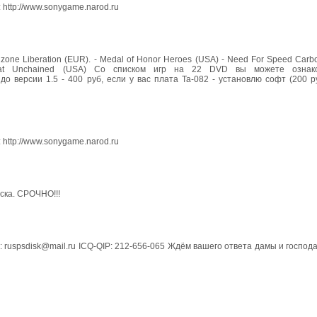
 http://www.sonygame.narod.ru
lzone Liberation (EUR). - Medal of Honor Heroes (USA) - Need For Speed Car
at Unchained (USA) Со списком игр на 22 DVD вы можете ознако
P до версии 1.5 - 400 руб, если у вас плата Та-082 - установлю софт (200 р
 http://www.sonygame.narod.ru
ска. СРОЧНО!!!
mail: ruspsdisk@mail.ru ICQ-QIP: 212-656-065 Ждём вашего ответа дамы и господ