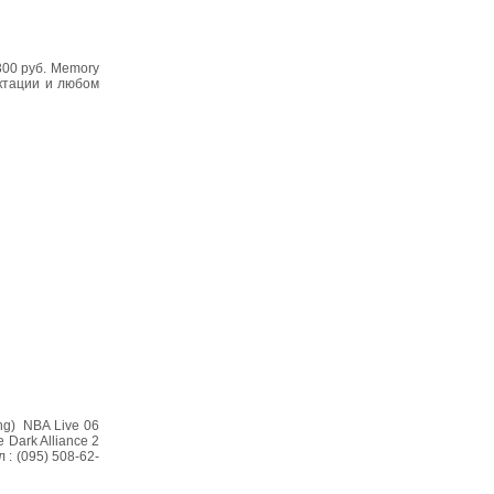
300 руб. Memory
ектации и любом
eng) NBA Live 06
 Dark Alliance 2
 : (095) 508-62-