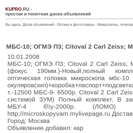
KUPRO
.RU
-
простая и понятная доска объявлений
Вы здесь:
Доска объявлений
-
Оптика и фототовары
-
Микроскопы, телеск
МБС-10; ОГМЭ П3; Citoval 2 Carl Zeiss; 
10.01.2008
МБС-10; ОГМЭ П3; Citoval 2 Carl Zeiss
(фокус 190мм.)-Новый,полный комп
оптическая головка микроскопа мбс-10
окуляров(зип)+коробка+паспорт+подсвет
т.-12500 МБС-9- 6500р. Citoval 2 Carl Zei
системой ЗУМ) Полный комплект. В зав
МБУ-4 б\\у-2000р. (ЛОМО) 8-
http://microskopyvam.mylivepage.ru Достав
Город: Москва
Объявление добавил: кар