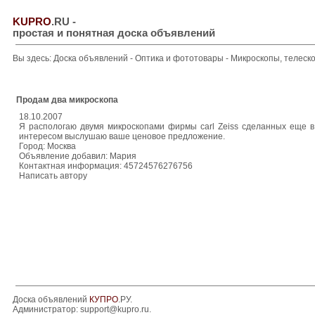
KUPRO
.RU
-
простая и понятная доска объявлений
Вы здесь:
Доска объявлений
-
Оптика и фототовары
-
Микроскопы, телеск
Продам два микроскопа
18.10.2007
Я распологаю двумя микроскопами фирмы сarl Zeiss сделанных еще в 
интересом выслушаю ваше ценовое предложение.
Город: Москва
Объявление добавил: Мария
Контактная информация: 45724576276756
Написать автору
Доска объявлений
КУПРО
.РУ.
Администратор:
support@kupro.ru
.