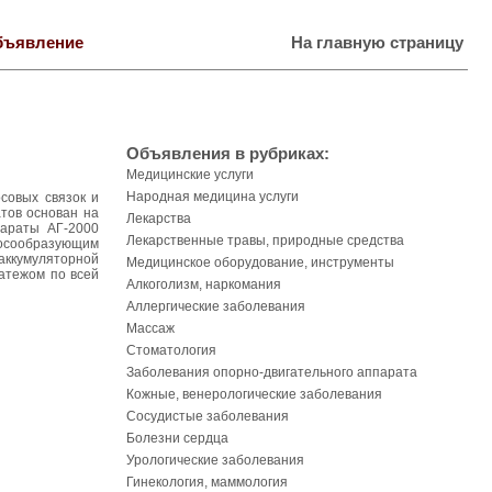
бъявление
На главную страницу
Объявления в рубриках:
Медицинские услуги
Народная медицина услуги
совых связок и
тов основан на
Лекарства
параты АГ-2000
Лекарственные травы, природные средства
олосообразующим
 аккумуляторной
Медицинское оборудование, инструменты
атежом по всей
Алкоголизм, наркомания
Аллергические заболевания
Массаж
Стоматология
Заболевания опорно-двигательного аппарата
Кожные, венерологические заболевания
Сосудистые заболевания
Болезни сердца
Урологические заболевания
Гинекология, маммология