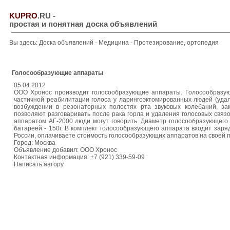
KUPRO
.RU
-
простая и понятная доска объявлений
Вы здесь:
Доска объявлений
-
Медицина
-
Протезирование, ортопедия
Голосообразующие аппараты
05.04.2012
ООО Хронос производит голосообразующие аппараты. Голосообразую
частичной реабилитации голоса у ларингоэктомированных людей (уда
возбуждении в резонаторных полостях рта звуковых колебаний, з
позволяют разговаривать после рака горла и удаления голосовых свя
аппаратом АГ-2000 люди могут говорить. Диаметр голосообразующего 
батареей - 150г. В комплект голосообразующего аппарата входит за
России, оплачиваете стоимость голосообразующих аппаратов на своей п
Город: Москва
Объявление добавил: ООО Хронос
Контактная информация: +7 (921) 339-59-09
Написать автору