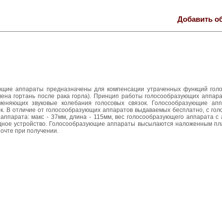
Добавить о
щие аппараты предназначены для компенсации утраченных функций голо
лена гортань после рака горла). Принцип работы голосообразующих аппара
аменяющих звуковые колебания голосовых связок. Голосообразующие ап
зок. В отличие от голосообразующих аппаратов выдаваемых бесплатно, с г
аппарата: макс - 37мм, длина - 115мм, вес голосообразующего аппарата с
рядное устройство. Голосообразующие аппараты высылаются наложенным пл
очте при получении.