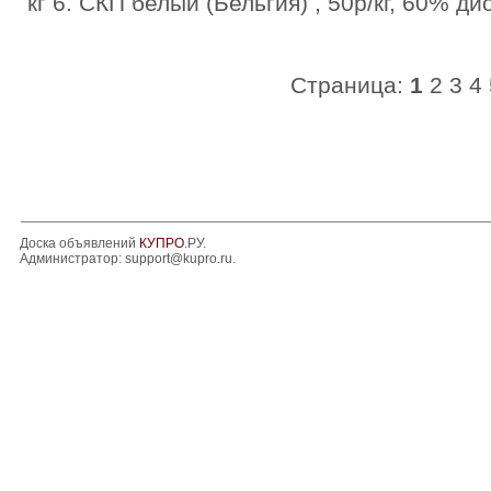
кг 6. СКП белый (Бельгия) , 50р/кг, 60% ди
Страница:
1
2
3
4
Доска объявлений
КУПРО
.РУ.
Администратор:
support@kupro.ru
.