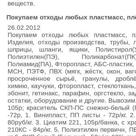
веществ.
Покупаем отходы любых пластмасс, пл
26.02.2012
Покупаем отходы любых пластмасс, п
Изделия, отходы производства, трубы, л
шприцы, шланги, ящики, Полистирол(
Полиэтилен(ПЭ), Поликарбонат(П
Полиамид(ПА), Фторопласт, АБС-пластик
МСН, ПЭТФ, ПВХ (мягк, жёстк, окон, ва
просроченное сырьё, гранулы, дроблё
химию, каучуки, фторопласт, стеклоткань,
эбонит, гетинакс, парафин, оргстекло, з
остатки, оборудование и другие. Вывозим
105р; краситель СКП-ПС снежно-белый (
-72р, 1. Винипласт, ПП листы - 72р/кг. 
80руб/кг. 3. Циатим 221, 105р/банка, с х
210КС - 84р/кг. 5. Полиэтилен первичн, ПВ